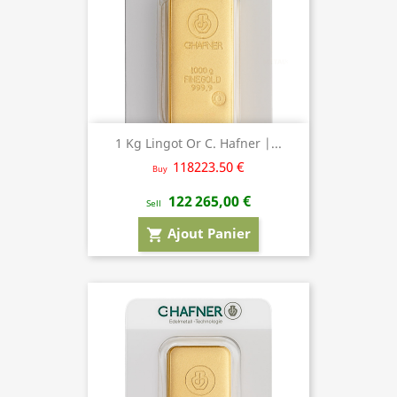
1 Kg Lingot Or C. Hafner |...
118223.50 €
Buy
122 265,00 €
Sell
Ajout Panier
shopping_cart