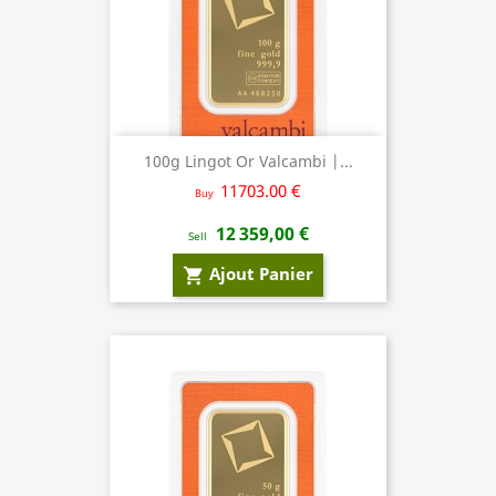
100g Lingot Or Valcambi |...
11703.00 €
Buy
12 359,00 €
Sell
Ajout Panier
shopping_cart