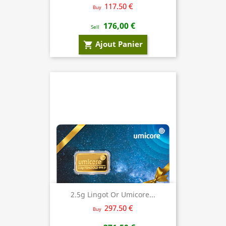
117.50 €
Buy
176,00 €
Sell
Ajout Panier
shopping_cart
2.5g Lingot Or Umicore...
297.50 €
Buy