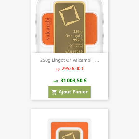
250g Lingot Or Valcambi |...
29526.00 €
Buy
31 003,50 €
Sell
Ajout Panier
shopping_cart