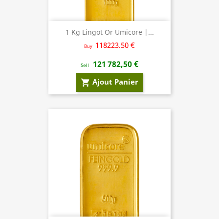
1 Kg Lingot Or Umicore |...
118223.50 €
Buy
121 782,50 €
Sell
Ajout Panier
shopping_cart