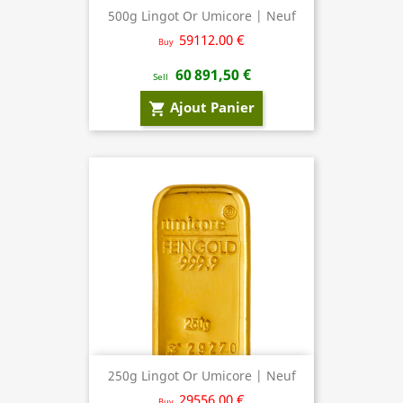
500g Lingot Or Umicore | Neuf
59112.00 €
Buy
60 891,50 €
Sell
Ajout Panier
shopping_cart
250g Lingot Or Umicore | Neuf
29556.00 €
Buy