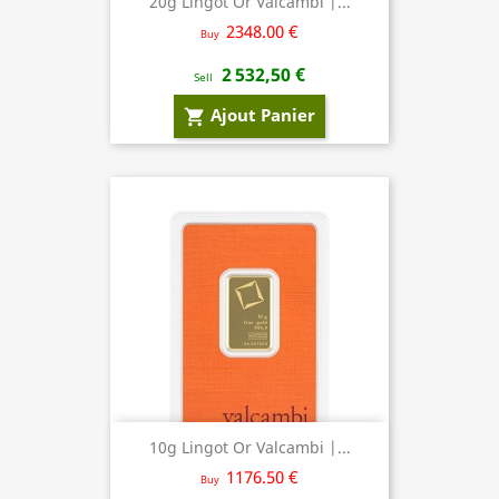
20g Lingot Or Valcambi |...
2348.00 €
Buy
2 532,50 €
Sell
Ajout Panier
shopping_cart
10g Lingot Or Valcambi |...
1176.50 €
Buy