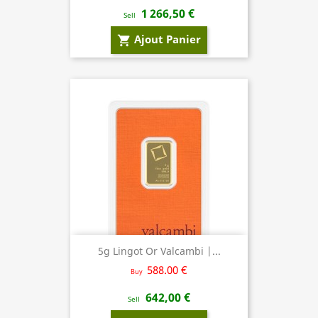
1 266,50 €
Sell
Ajout Panier
shopping_cart
5g Lingot Or Valcambi |...
588.00 €
Buy
642,00 €
Sell