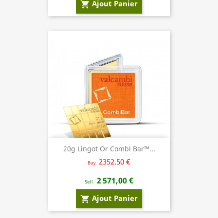
Ajout Panier
shopping_cart
20g Lingot Or Combi Bar™...
2352.50 €
Buy
2 571,00 €
Sell
Ajout Panier
shopping_cart