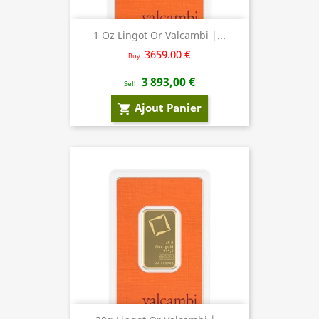
1 Oz Lingot Or Valcambi |...
3659.00 €
Buy
3 893,00 €
Sell
Ajout Panier
shopping_cart