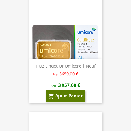
1 Oz Lingot Or Umicore | Neuf
3659.00 €
Buy
3 957,00 €
Sell
Ajout Panier
shopping_cart