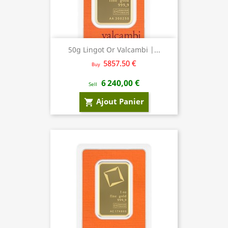
50g Lingot Or Valcambi |...
5857.50 €
Buy
6 240,00 €
Sell
Ajout Panier
shopping_cart