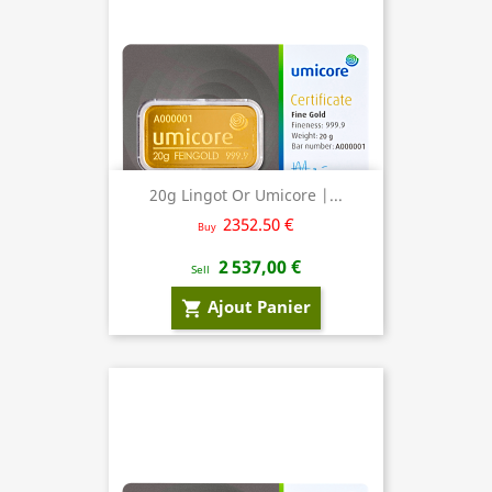
20g Lingot Or Umicore |...
2352.50 €
Buy
2 537,00 €
Sell
Ajout Panier
shopping_cart