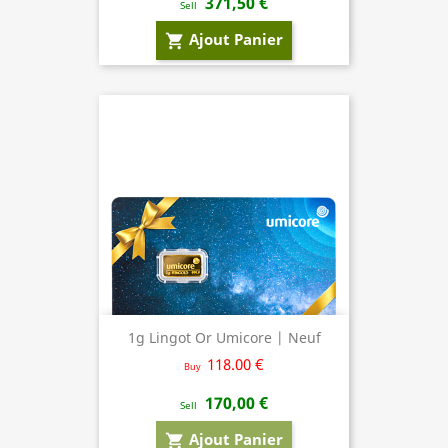
371,50 €
Sell
Ajout Panier
shopping_cart
1g Lingot Or Umicore | Neuf
118.00 €
Buy
170,00 €
Sell
Ajout Panier
shopping_cart