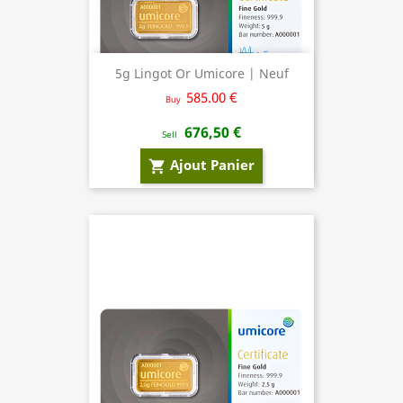
5g Lingot Or Umicore | Neuf
585.00 €
Buy
676,50 €
Sell
Ajout Panier
shopping_cart