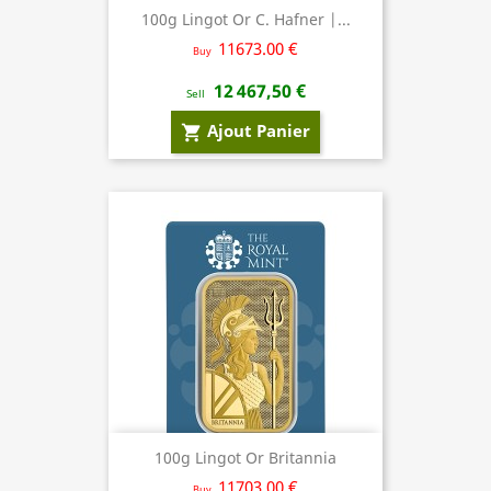
100g Lingot Or C. Hafner |...
11673.00 €
Buy
12 467,50 €
Sell
Ajout Panier
shopping_cart
100g Lingot Or Britannia
11703.00 €
Buy