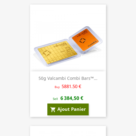
50g Valcambi Combi Bars™...
5881.50 €
Buy
6 384,50 €
Sell
Ajout Panier
shopping_cart