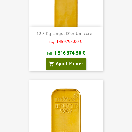
12.5 Kg Lingot D'or Umicore...
1459795.00 €
Buy
1 516 674,50 €
Sell
Ajout Panier
shopping_cart