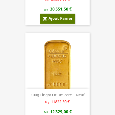
30 551,50 €
Sell
Ajout Panier
shopping_cart
100g Lingot Or Umicore | Neuf
11822.50 €
Buy
12 329,00 €
Sell