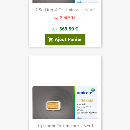
2.5g Lingot Or Umicore | Neuf
294.50 €
Buy
369,50 €
Sell
Ajout Panier
shopping_cart
1g Lingot Or Umicore | Neuf