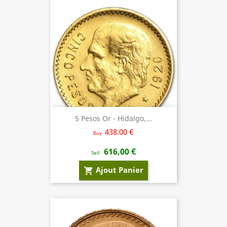
5 Pesos Or - Hidalgo,...
438.00 €
Buy
616,00 €
Sell
Ajout Panier
shopping_cart