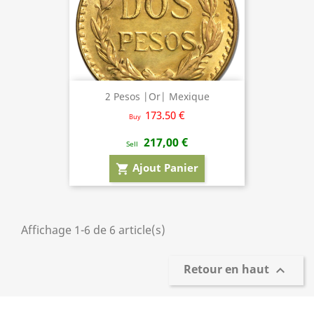
2 Pesos |Or| Mexique
173.50 €
Buy
217,00 €
Sell
Ajout Panier
shopping_cart
Affichage 1-6 de 6 article(s)
Retour en haut
