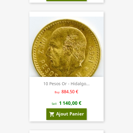
10 Pesos Or - Hidalgo...
884.50 €
Buy
1 140,00 €
Sell
Ajout Panier
shopping_cart