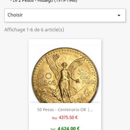
- Le
2 Pesos -
Hidalg
o (1919-1948)
Choisir

Affichage 1-6 de 6 article(s)
50 Pesos - Centenario OR |...
4375.50 €
Buy
4 624,00 €
Sell