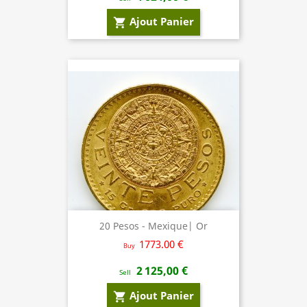
Ajout Panier
shopping_cart
20 Pesos - Mexique| Or
1773.00 €
Buy
2 125,00 €
Sell
Ajout Panier
shopping_cart