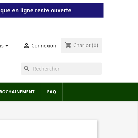
ique en ligne reste ouverte
shopping_cart


Chariot
(0)
is
Connexion
search
ROCHAINEMENT
FAQ