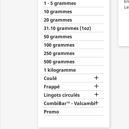
En
1 - 5 grammes
Le
10 grammes
20 grammes
31.10 grammes (1oz)
50 grammes
100 grammes
250 grammes
500 grammes
1 kilogramme

Coulé

Frappé

Lingots circulés

CombiBar™ - Valcambi
Promo