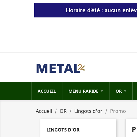
Horaire d'été : aucun enlè
ACCUEIL
MENU RAPIDE
OR
Accueil
OR
Lingots d'or
Promo
P
LINGOTS D'OR