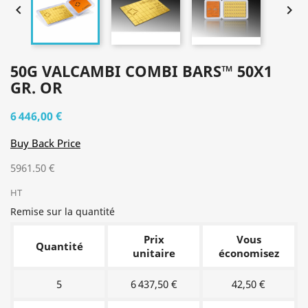


50G VALCAMBI COMBI BARS™ 50X1
GR. OR
6 446,00 €
Buy Back Price
5961.50 €
HT
Remise sur la quantité
Prix
Vous
Quantité
unitaire
économisez
5
6 437,50 €
42,50 €