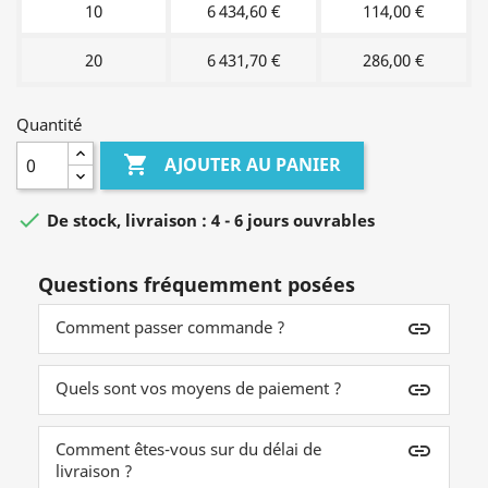
10
6 434,60 €
114,00 €
20
6 431,70 €
286,00 €
Quantité

AJOUTER AU PANIER

De stock, livraison : 4 - 6 jours ouvrables
Questions fréquemment posées
Comment passer commande ?
insert_link
Quels sont vos moyens de paiement ?
insert_link
Comment êtes-vous sur du délai de
insert_link
livraison ?