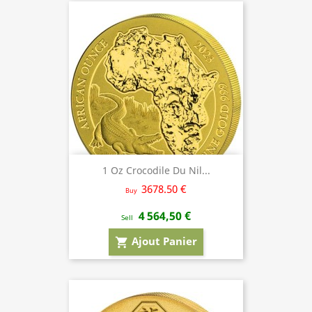
1 Oz Crocodile Du Nil...
3678.50 €
Buy
4 564,50 €
Sell
Ajout Panier
shopping_cart