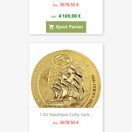
3678.50 €
Buy
4 169,00 €
Sell
Ajout Panier
shopping_cart
1 Oz Nautique Cutty Sark...
3678.50 €
Buy