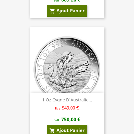
Sell
Ajout Panier
shopping_cart
1 Oz Cygne D'Australie...
549.00 €
Buy
750,00 €
Sell
Ajout Panier
shopping_cart