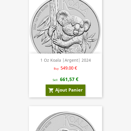
1 Oz Koala |Argent| 2024
549.00 €
Buy
661,57 €
Sell
Ajout Panier
shopping_cart