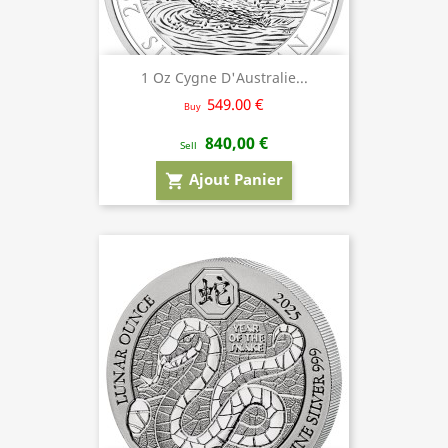
1 Oz Cygne D'Australie...
549.00 €
Buy
840,00 €
Sell
Ajout Panier
shopping_cart