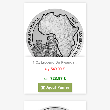
1 Oz Léopard Du Rwanda...
549.00 €
Buy
723,97 €
Sell
Ajout Panier
shopping_cart