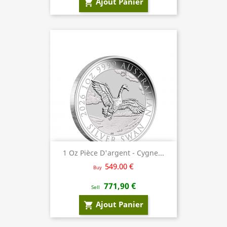
Ajout Panier
shopping_cart
1 Oz Pièce D'argent - Cygne...
549.00 €
Buy
771,90 €
Sell
Ajout Panier
shopping_cart