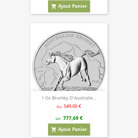
Ajout Panier
shopping_cart
1 Oz Brumby D'Australie...
549.00 €
Buy
777,69 €
Sell
Ajout Panier
shopping_cart