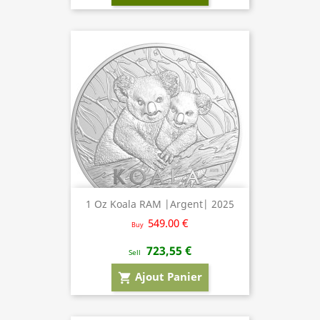
1 Oz Koala RAM |Argent| 2025
549.00 €
Buy
723,55 €
Sell
Ajout Panier
shopping_cart