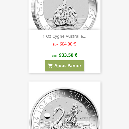
1 Oz Cygne Australie...
604.00 €
Buy
933,50 €
Sell
Ajout Panier
shopping_cart