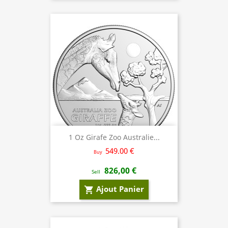
1 Oz Girafe Zoo Australie...
549.00 €
Buy
826,00 €
Sell
Ajout Panier
shopping_cart