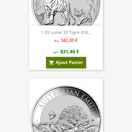
1 Oz Lunar III Tigre X10...
582.00 €
Buy
831,40 €
Sell
Ajout Panier
shopping_cart