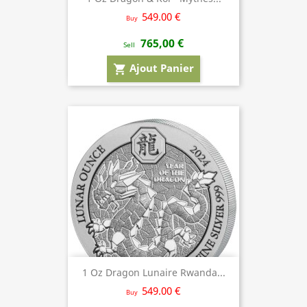
549.00 €
Buy
765,00 €
Sell
Ajout Panier
shopping_cart
1 Oz Dragon Lunaire Rwanda...
549.00 €
Buy