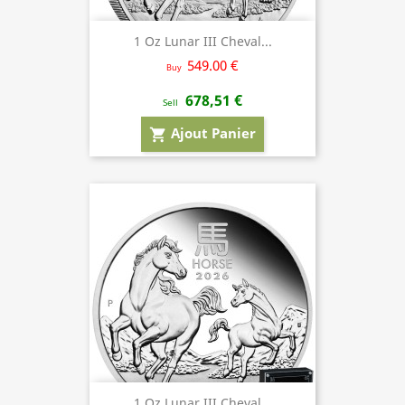
1 Oz Lunar III Cheval...
549.00 €
Buy
678,51 €
Sell
Ajout Panier
shopping_cart
1 Oz Lunar III Cheval...