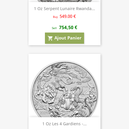
1 Oz Serpent Lunaire Rwanda...
549.00 €
Buy
754,50 €
Sell
Ajout Panier
shopping_cart
1 Oz Les 4 Gardiens -...