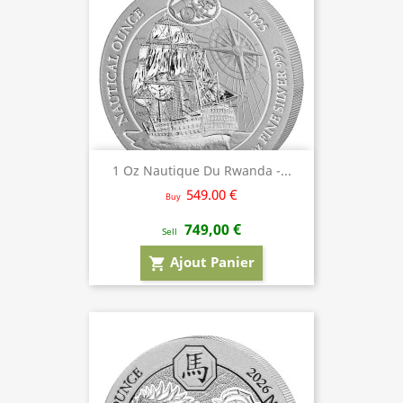
1 Oz Nautique Du Rwanda -...
549.00 €
Buy
749,00 €
Sell
Ajout Panier
shopping_cart