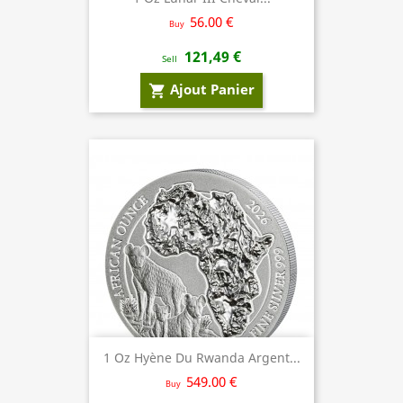
56.00 €
Buy
121,49 €
Sell
Ajout Panier
shopping_cart
1 Oz Hyène Du Rwanda Argent...
549.00 €
Buy