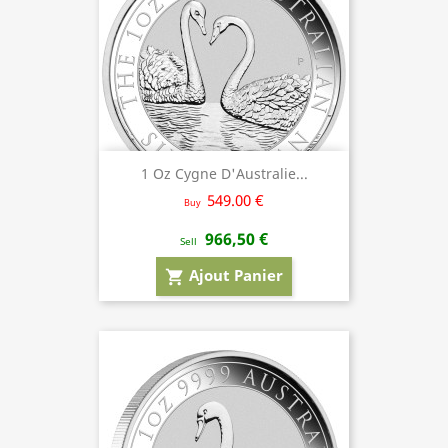
1 Oz Cygne D'Australie...
549.00 €
Buy
966,50 €
Sell
Ajout Panier
shopping_cart