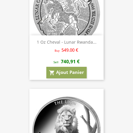
1 Oz Cheval - Lunar Rwanda...
549.00 €
Buy
740,91 €
Sell
Ajout Panier
shopping_cart