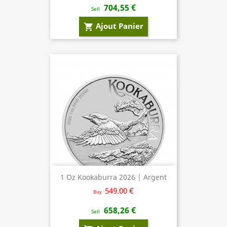
704,55 €
Sell
Ajout Panier
shopping_cart
1 Oz Kookaburra 2026 | Argent
549.00 €
Buy
658,26 €
Sell