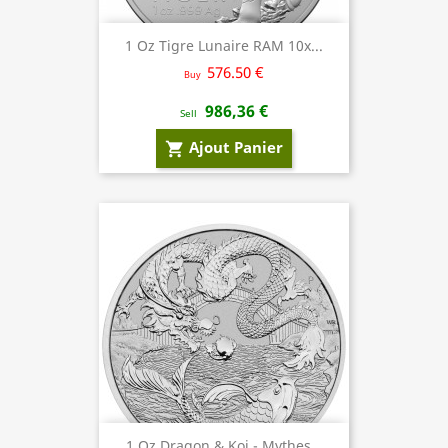
1 Oz Tigre Lunaire RAM 10x...
576.50 €
Buy
986,36 €
Sell
Ajout Panier
shopping_cart
1 Oz Dragon & Koi - Mythes...