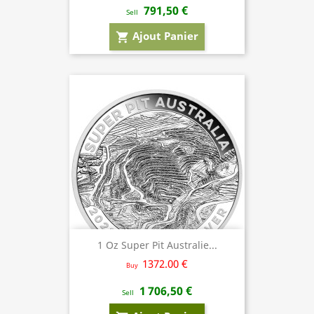
791,50 €
Sell
Ajout Panier
shopping_cart
1 Oz Super Pit Australie...
1372.00 €
Buy
1 706,50 €
Sell