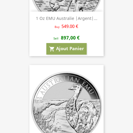
1 Oz EMU Australie |Argent|...
549.00 €
Buy
897,00 €
Sell
Ajout Panier
shopping_cart