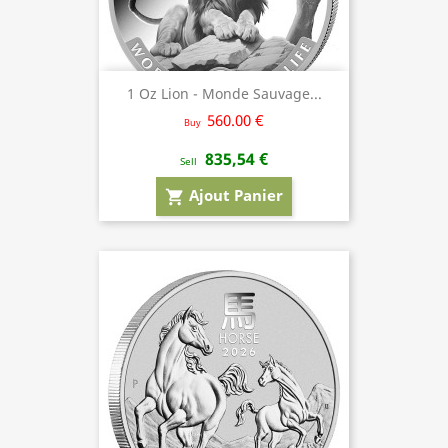
1 Oz Lion - Monde Sauvage...
560.00 €
Buy
835,54 €
Sell
Ajout Panier
shopping_cart