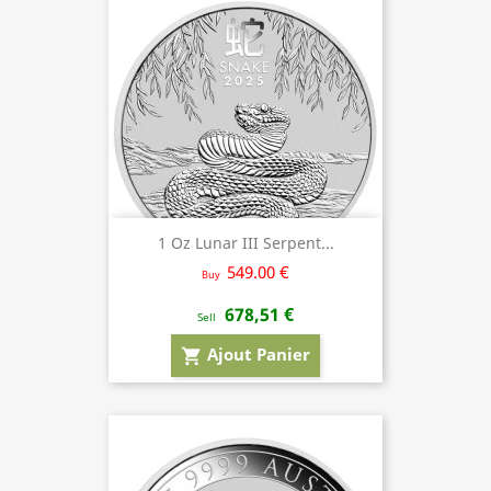
1 Oz Lunar III Serpent...
549.00 €
Buy
678,51 €
Sell
Ajout Panier
shopping_cart