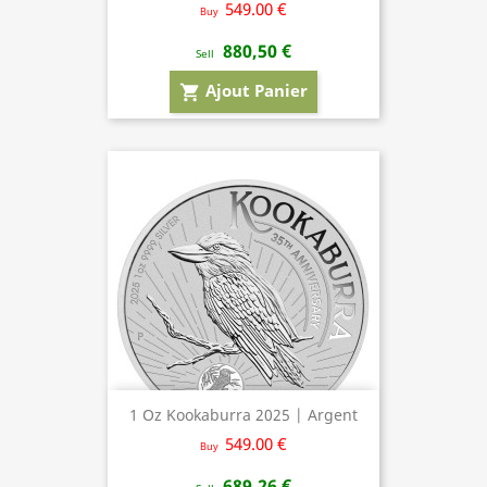
549.00 €
Buy
880,50 €
Sell
Ajout Panier
shopping_cart
1 Oz Kookaburra 2025 | Argent
549.00 €
Buy
689,26 €