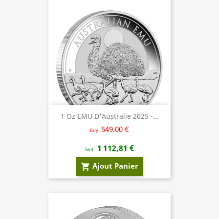
1 Oz EMU D'Australie 2025 -...
549.00 €
Buy
1 112,81 €
Sell
Ajout Panier
shopping_cart