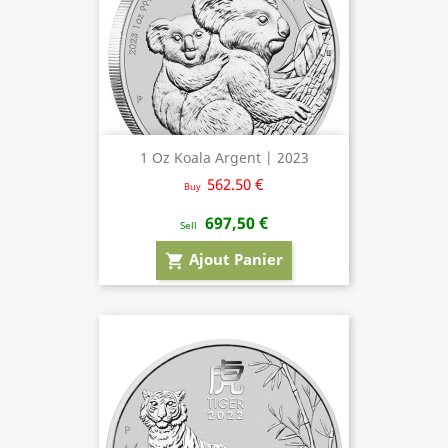
1 Oz Koala Argent | 2023
562.50 €
Buy
697,50 €
Sell
Ajout Panier
shopping_cart