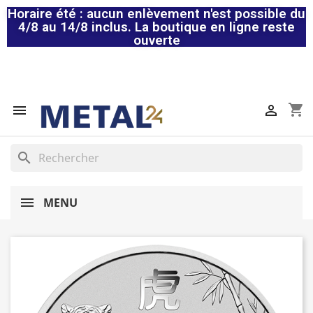
Horaire été : aucun enlèvement n'est possible du
4/8 au 14/8 inclus. La boutique en ligne reste
ouverte
shopping_cart


search
MENU