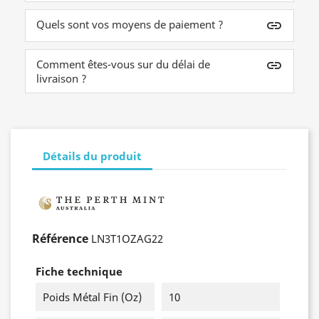
Quels sont vos moyens de paiement ?
insert_link
Comment êtes-vous sur du délai de
insert_link
livraison ?
Détails du produit
Référence
LN3T1OZAG22
Fiche technique
Poids Métal Fin (oz)
10