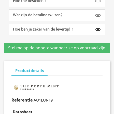
Hoe the bestellen ?
insert_link
Wat zijn de betalingswijzen?
insert_link
Hoe ben je zeker van de levertijd ?
insert_link
Productdetails
Referentie
AU1LUN19
Datasheet