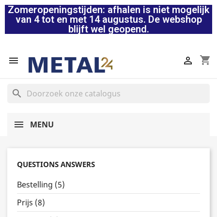
Zomeropeningstijden: afhalen is niet mogelijk
van 4 tot en met 14 augustus. De webshop
blijft wel geopend.
shopping_cart


search
MENU
QUESTIONS ANSWERS
Bestelling (5)
Prijs (8)