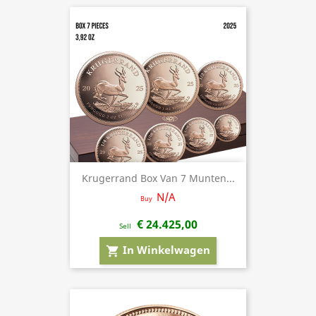
Krugerrand Box Van 7 Munten...
N/A
Buy
€ 24.425,00
Sell
In Winkelwagen
shopping_cart