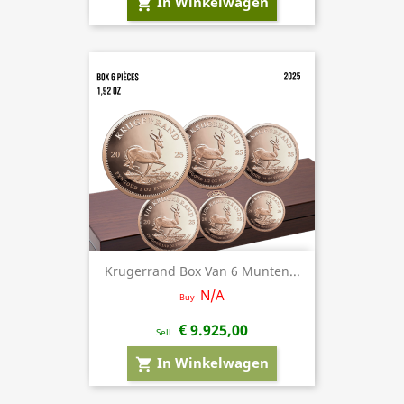
In Winkelwagen
shopping_cart
Krugerrand Box Van 6 Munten...
N/A
Buy
€ 9.925,00
Sell
In Winkelwagen
shopping_cart