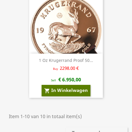
1 Oz Krugerrand Proof 50...
2298.00 €
Buy
€ 6.950,00
Sell
In Winkelwagen
shopping_cart
Item 1-10 van 10 in totaal item(s)