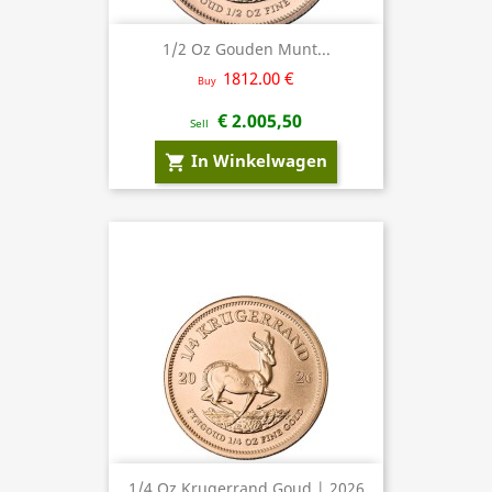
1/2 Oz Gouden Munt...
1812.00 €
Buy
€ 2.005,50
Sell
In Winkelwagen
shopping_cart
1/4 Oz Krugerrand Goud | 2026