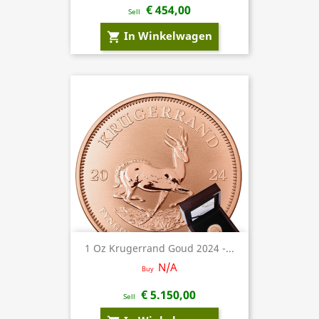
€ 454,00
Sell
In Winkelwagen
shopping_cart
1 Oz Krugerrand Goud 2024 -...
N/A
Buy
€ 5.150,00
Sell