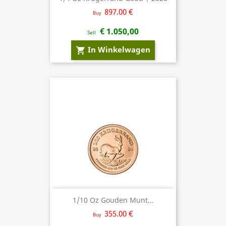
897.00 €
Buy
€ 1.050,00
Sell
In Winkelwagen
shopping_cart
1/10 Oz Gouden Munt...
355.00 €
Buy