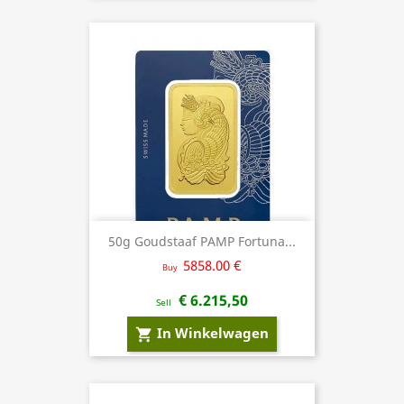
50g Goudstaaf PAMP Fortuna...
5858.00 €
Buy
€ 6.215,50
Sell
In Winkelwagen
shopping_cart