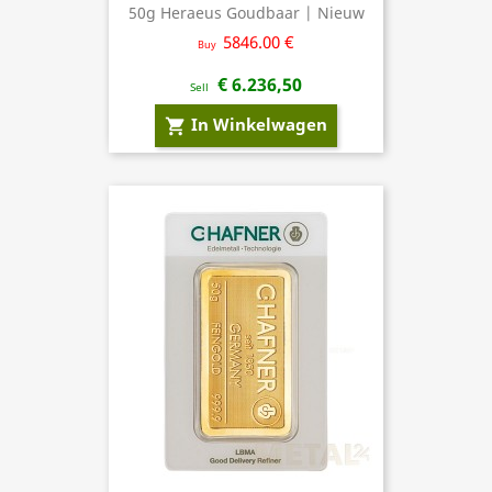
50g Heraeus Goudbaar | Nieuw
5846.00 €
Buy
€ 6.236,50
Sell
In Winkelwagen
shopping_cart