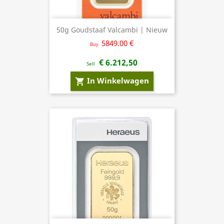
50g Goudstaaf Valcambi | Nieuw
5849.00 €
Buy
€ 6.212,50
Sell
In Winkelwagen
shopping_cart