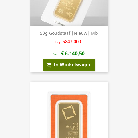
50g Goudstaaf |Nieuw| Mix
5843.00 €
Buy
€ 6.140,50
Sell
In Winkelwagen
shopping_cart