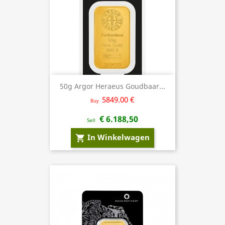
50g Argor Heraeus Goudbaar...
5849.00 €
Buy
€ 6.188,50
Sell
In Winkelwagen
shopping_cart