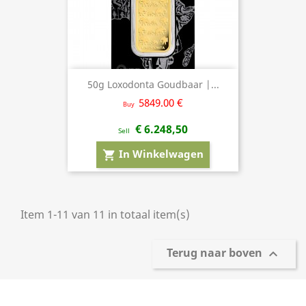
50g Loxodonta Goudbaar |...
5849.00 €
Buy
€ 6.248,50
Sell
In Winkelwagen
shopping_cart
Item 1-11 van 11 in totaal item(s)
Terug naar boven
