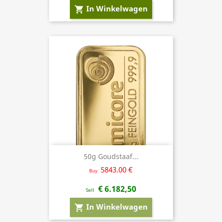
In Winkelwagen
shopping_cart
50g Goudstaaf...
5843.00 €
Buy
€ 6.182,50
Sell
In Winkelwagen
shopping_cart