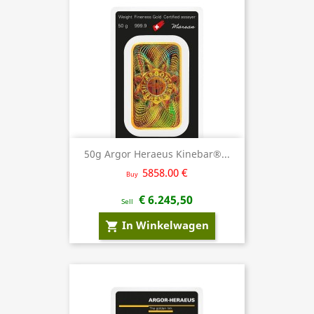
50g Argor Heraeus Kinebar®...
5858.00 €
Buy
€ 6.245,50
Sell
In Winkelwagen
shopping_cart