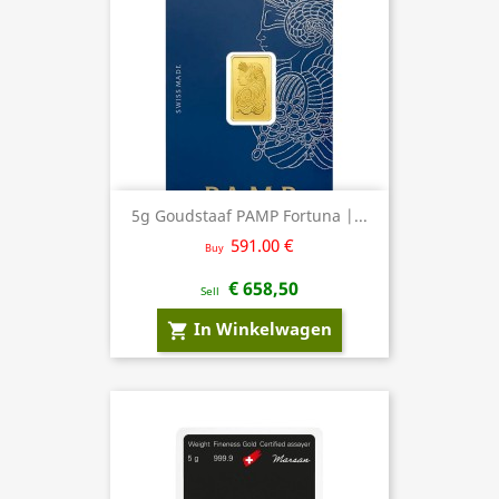
5g Goudstaaf PAMP Fortuna |...
591.00 €
Buy
€ 658,50
Sell
In Winkelwagen
shopping_cart