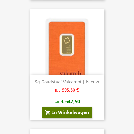
5g Goudstaaf Valcambi | Nieuw
595.50 €
Buy
€ 647,50
Sell
In Winkelwagen
shopping_cart