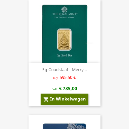
5g Goudstaaf - Merry...
595.50 €
Buy
€ 735,00
Sell
In Winkelwagen
shopping_cart