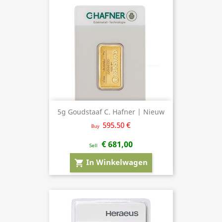
5g Goudstaaf C. Hafner | Nieuw
595.50 €
Buy
€ 681,00
Sell
In Winkelwagen
shopping_cart