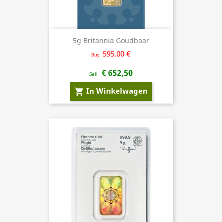
5g Britannia Goudbaar
595.00 €
Buy
€ 652,50
Sell
In Winkelwagen
shopping_cart