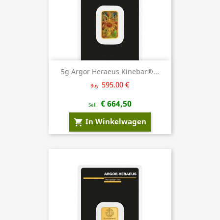
5g Argor Heraeus Kinebar®...
595.00 €
Buy
€ 664,50
Sell
In Winkelwagen
shopping_cart