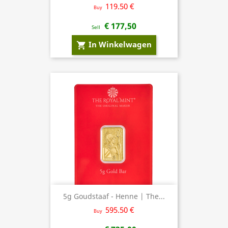
119.50 €
Buy
€ 177,50
Sell
In Winkelwagen
shopping_cart
5g Goudstaaf - Henne | The...
595.50 €
Buy