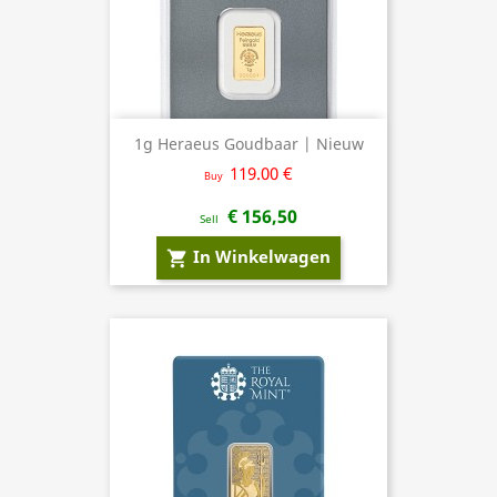
1g Heraeus Goudbaar | Nieuw
119.00 €
Buy
€ 156,50
Sell
In Winkelwagen
shopping_cart