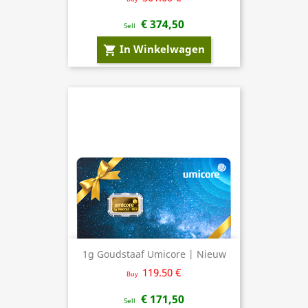
€ 374,50
Sell
In Winkelwagen
shopping_cart
1g Goudstaaf Umicore | Nieuw
119.50 €
Buy
€ 171,50
Sell