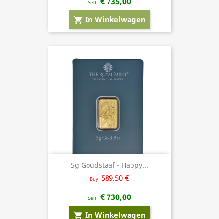
€ 735,00
Sell
In Winkelwagen
shopping_cart
5g Goudstaaf - Happy...
589.50 €
Buy
€ 730,00
Sell
In Winkelwagen
shopping_cart