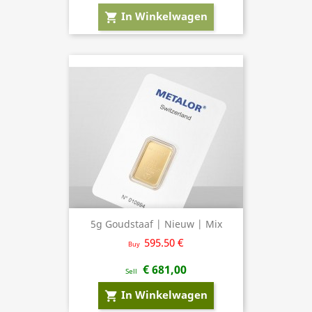
In Winkelwagen
shopping_cart
5g Goudstaaf | Nieuw | Mix
595.50 €
Buy
€ 681,00
Sell
In Winkelwagen
shopping_cart