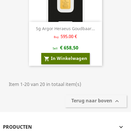
5g Argor Heraeus Goudbaar...
595.00 €
Buy
€ 658,50
Sell
In Winkelwagen
shopping_cart
Item 1-20 van 20 in totaal item(s)
Terug naar boven

PRODUCTEN
