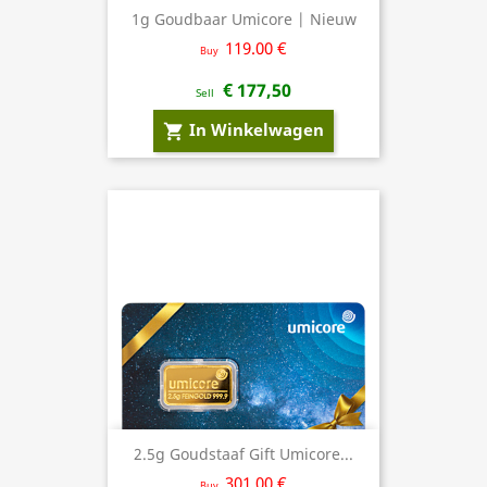
1g Goudbaar Umicore | Nieuw
119.00 €
Buy
€ 177,50
Sell
In Winkelwagen
shopping_cart
2.5g Goudstaaf Gift Umicore...
301.00 €
Buy