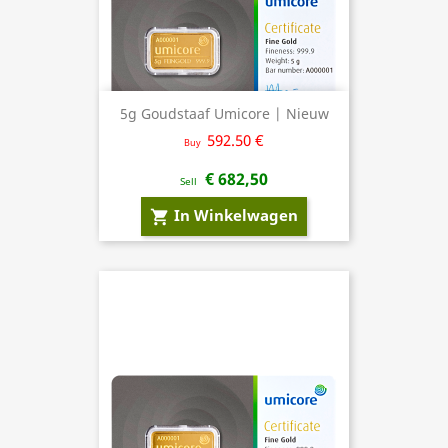
5g Goudstaaf Umicore | Nieuw
592.50 €
Buy
€ 682,50
Sell
In Winkelwagen
shopping_cart