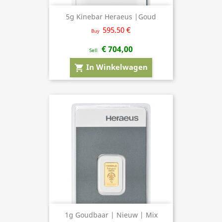
5g Kinebar Heraeus |Goud
595.50 €
Buy
€ 704,00
Sell
In Winkelwagen
shopping_cart
1g Goudbaar | Nieuw | Mix