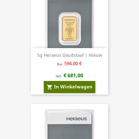
5g Heraeus Goudstaaf | Nieuw
594.00 €
Buy
€ 681,00
Sell
In Winkelwagen
shopping_cart