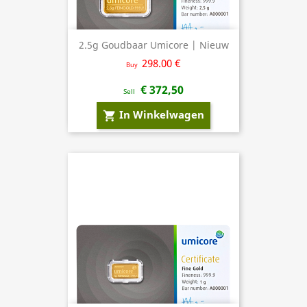
2.5g Goudbaar Umicore | Nieuw
298.00 €
Buy
€ 372,50
Sell
In Winkelwagen
shopping_cart