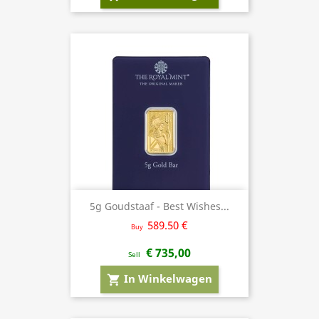
5g Goudstaaf - Best Wishes...
589.50 €
Buy
€ 735,00
Sell
In Winkelwagen
shopping_cart