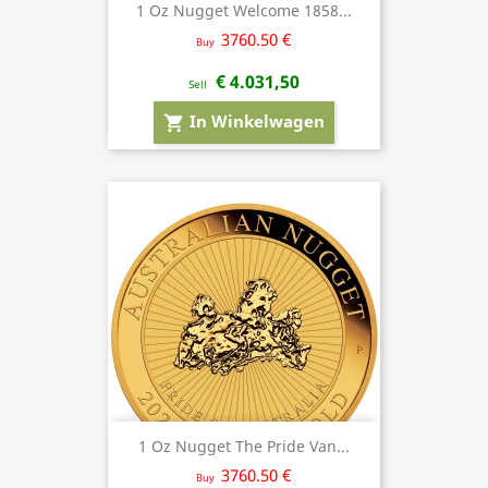
1 Oz Nugget Welcome 1858...
3760.50 €
Buy
€ 4.031,50
Sell
In Winkelwagen
shopping_cart
1 Oz Nugget The Pride Van...
3760.50 €
Buy