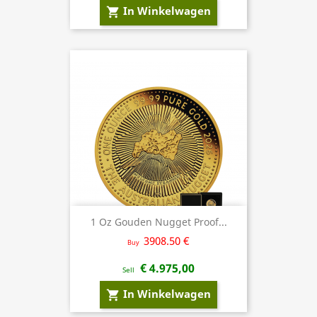
In Winkelwagen
shopping_cart
1 Oz Gouden Nugget Proof...
3908.50 €
Buy
€ 4.975,00
Sell
In Winkelwagen
shopping_cart