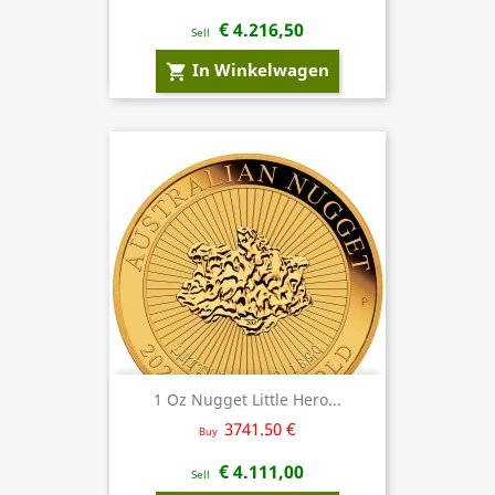
€ 4.216,50
Sell
In Winkelwagen
shopping_cart
1 Oz Nugget Little Hero...
3741.50 €
Buy
€ 4.111,00
Sell