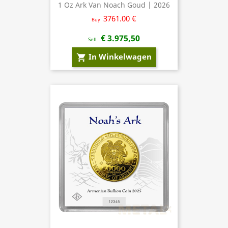
1 Oz Ark Van Noach Goud | 2026
3761.00 €
Buy
€ 3.975,50
Sell
In Winkelwagen
shopping_cart