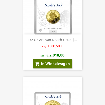
1/2 Oz Ark Van Noach Goud |...
1880.50 €
Buy
€ 2.018,00
Sell
In Winkelwagen
shopping_cart