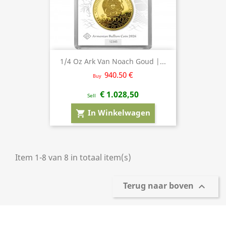
1/4 Oz Ark Van Noach Goud |...
940.50 €
Buy
€ 1.028,50
Sell
In Winkelwagen
shopping_cart
Item 1-8 van 8 in totaal item(s)
Terug naar boven
