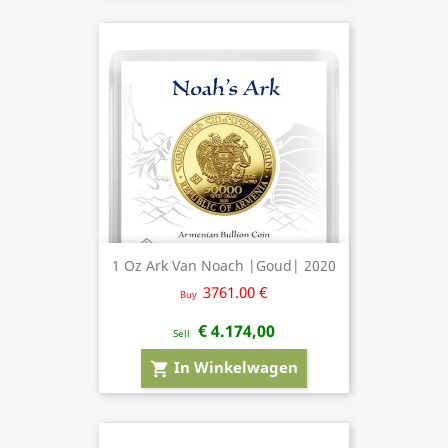
1 Oz Ark Van Noach |Goud| 2020
3761.00 €
Buy
€ 4.174,00
Sell
In Winkelwagen
shopping_cart