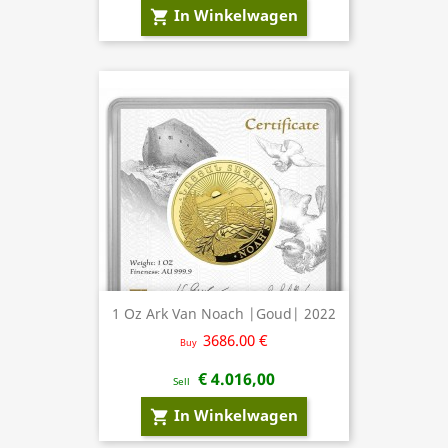
In Winkelwagen
shopping_cart
1 Oz Ark Van Noach |Goud| 2022
3686.00 €
Buy
€ 4.016,00
Sell
In Winkelwagen
shopping_cart