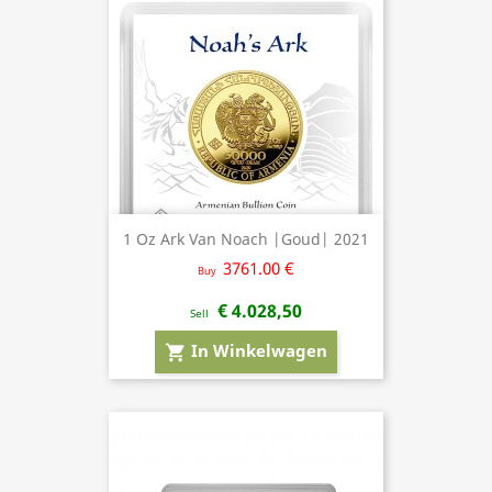
1 Oz Ark Van Noach |Goud| 2021
3761.00 €
Buy
€ 4.028,50
Sell
In Winkelwagen
shopping_cart