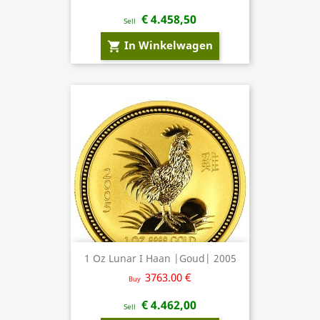
€ 4.458,50
Sell
In Winkelwagen
shopping_cart
1 Oz Lunar I Haan |Goud| 2005
3763.00 €
Buy
€ 4.462,00
Sell