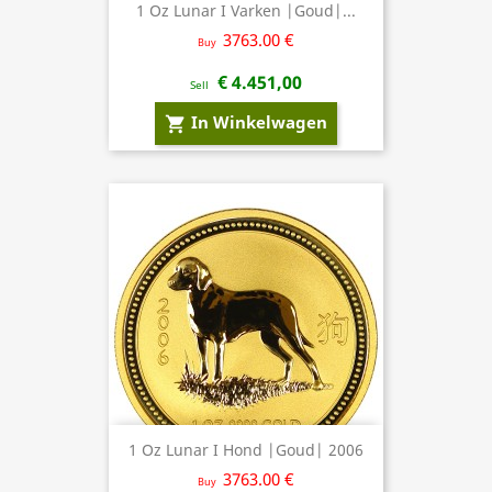
1 Oz Lunar I Varken |Goud|...
3763.00 €
Buy
€ 4.451,00
Sell
In Winkelwagen
shopping_cart
1 Oz Lunar I Hond |Goud| 2006
3763.00 €
Buy