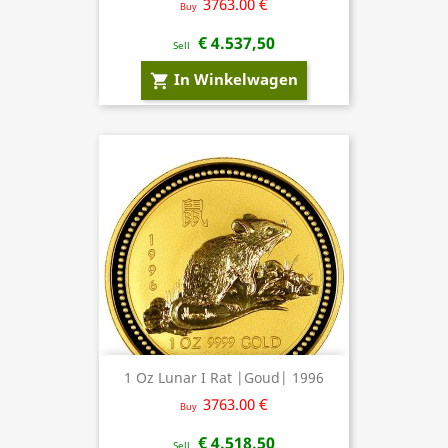
3763.00 €
Buy
€ 4.537,50
Sell
In Winkelwagen
shopping_cart
1 Oz Lunar I Rat |Goud| 1996
3763.00 €
Buy
€ 4.518,50
Sell