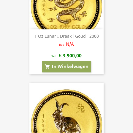
1 Oz Lunar I Draak |Goud| 2000
N/A
Buy
€ 3.900,00
Sell
In Winkelwagen
shopping_cart