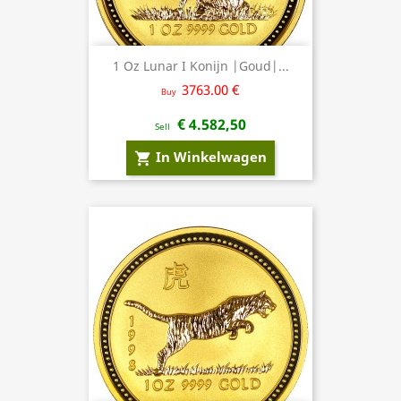
1 Oz Lunar I Konijn |Goud|...
3763.00 €
Buy
€ 4.582,50
Sell
In Winkelwagen
shopping_cart