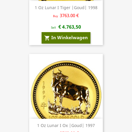
1 Oz Lunar I Tiger |Goud| 1998
3763.00 €
Buy
€ 4.763,50
Sell
In Winkelwagen
shopping_cart
1 Oz Lunar I Ox |Goud| 1997