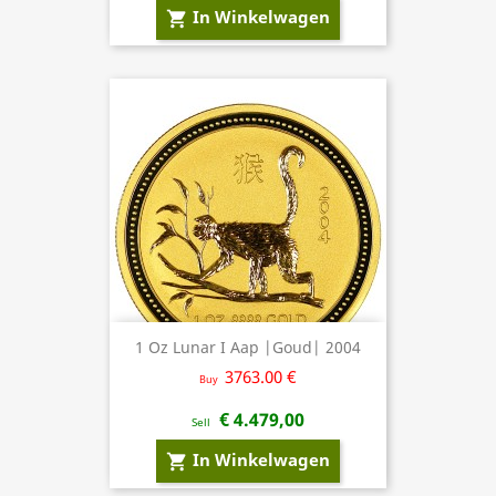
In Winkelwagen
shopping_cart
1 Oz Lunar I Aap |Goud| 2004
3763.00 €
Buy
€ 4.479,00
Sell
In Winkelwagen
shopping_cart