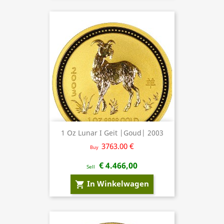
1 Oz Lunar I Geit |Goud| 2003
3763.00 €
Buy
€ 4.466,00
Sell
In Winkelwagen
shopping_cart