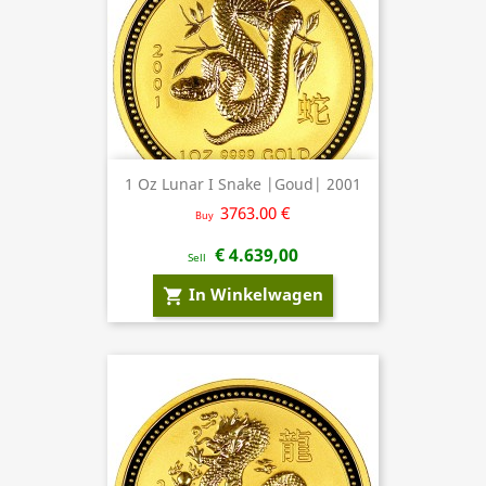
1 Oz Lunar I Snake |Goud| 2001
3763.00 €
Buy
€ 4.639,00
Sell
In Winkelwagen
shopping_cart