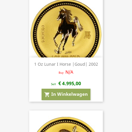
1 Oz Lunar I Horse |Goud| 2002
N/A
Buy
€ 4.995,00
Sell
In Winkelwagen
shopping_cart