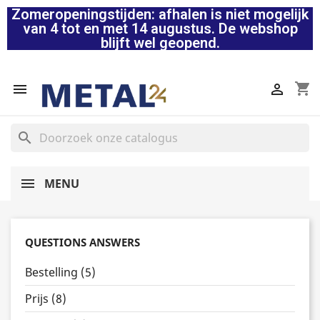
Zomeropeningstijden: afhalen is niet mogelijk
van 4 tot en met 14 augustus. De webshop
blijft wel geopend.
shopping_cart


search
MENU
QUESTIONS ANSWERS
Bestelling (5)
Prijs (8)