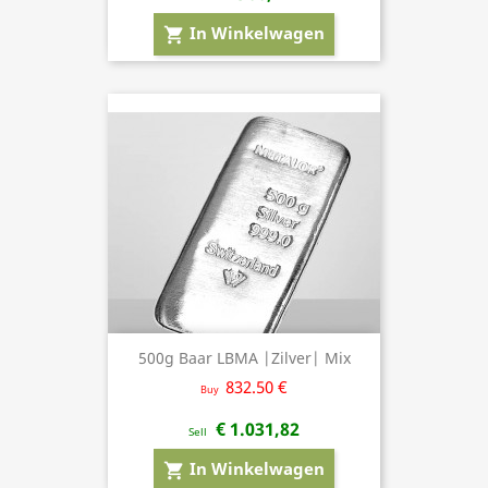
In Winkelwagen
shopping_cart
500g Baar LBMA |Zilver| Mix
832.50 €
Buy
€ 1.031,82
Sell
In Winkelwagen
shopping_cart