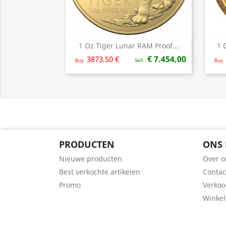
1 Oz Tiger Lunar RAM Proof...
1 
Snel bekijken

€ 7.454,00
3873.50 €
Buy
Sell
Buy
PRODUCTEN
ONS 
Nieuwe producten
Over o
Best verkochte artikelen
Contac
Promo
Verko
Winkel