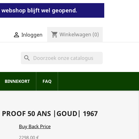
 webshop blijft wel geopend.
shopping_cart


Winkelwagen
(0)
Inloggen
search
BINNEKORT
FAQ
 PROOF 50 ANS |GOUD| 1967
Buy Back Price
2298.00 €