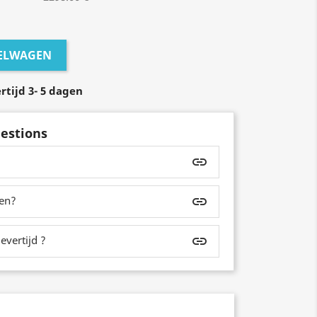
KELWAGEN
rtijd 3- 5 dagen
estions
insert_link
zen?
insert_link
evertijd ?
insert_link