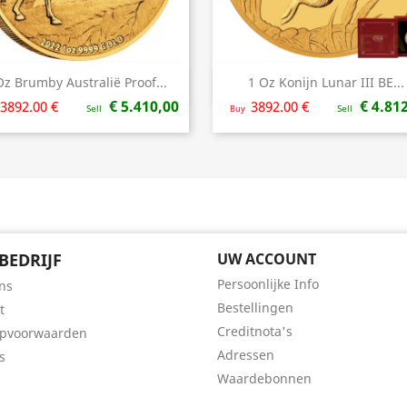
Oz Brumby Australië Proof...
1 Oz Konijn Lunar III BE...
Snel bekijken
Snel bekijken


€ 5.410,00
€ 4.81
3892.00 €
3892.00 €
Sell
Buy
Sell
BEDRIJF
UW ACCOUNT
Persoonlijke Info
ns
Bestellingen
t
Creditnota's
opvoorwaarden
Adressen
s
Waardebonnen