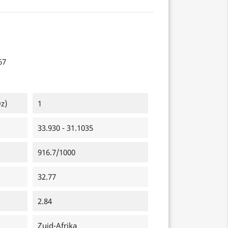
67
z)
1
33.930 - 31.1035
916.7/1000
32.77
2.84
Zuid-Afrika