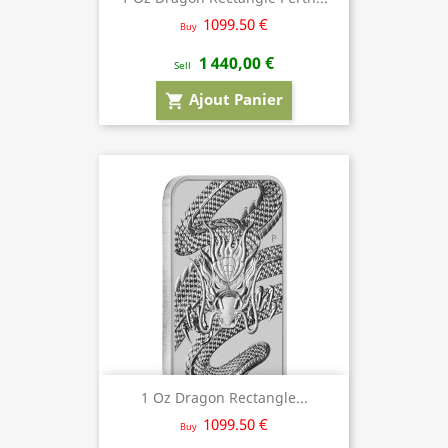
1099.50 €
Buy
1 440,00 €
Sell
Ajout Panier
shopping_cart
1 Oz Dragon Rectangle...
1099.50 €
Buy