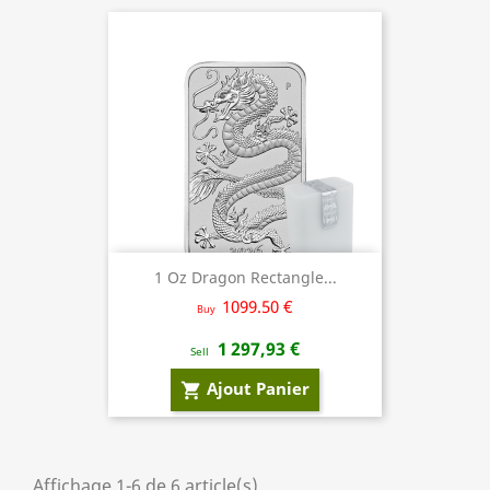
1 Oz Dragon Rectangle...
1099.50 €
Buy
1 297,93 €
Sell
Ajout Panier
shopping_cart
Affichage 1-6 de 6 article(s)