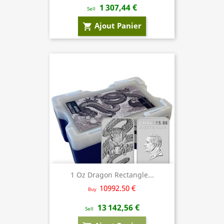
1 307,44 €
Sell
Ajout Panier
shopping_cart
1 Oz Dragon Rectangle...
10992.50 €
Buy
13 142,56 €
Sell