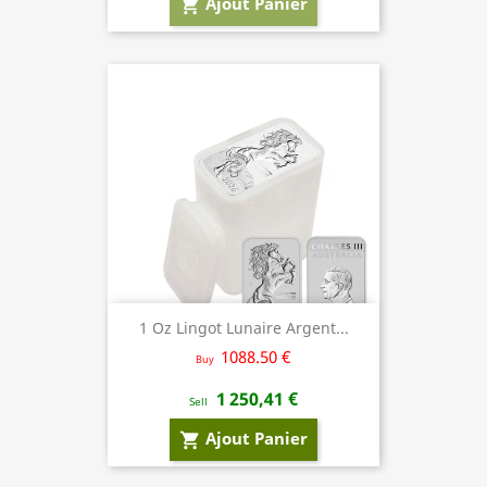
Ajout Panier
shopping_cart
1 Oz Lingot Lunaire Argent...
1088.50 €
Buy
1 250,41 €
Sell
Ajout Panier
shopping_cart