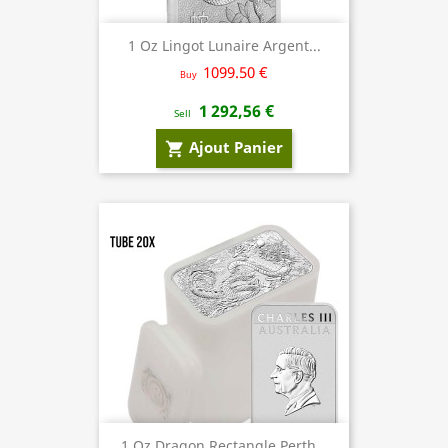
1 Oz Lingot Lunaire Argent...
1099.50 €
Buy
1 292,56 €
Sell
Ajout Panier
shopping_cart
1 Oz Dragon Rectangle Perth...