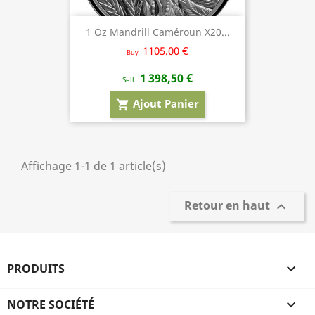
1 Oz Mandrill Caméroun X20...
1105.00 €
Buy
1 398,50 €
Sell
Ajout Panier
shopping_cart
Affichage 1-1 de 1 article(s)
Retour en haut

PRODUITS

NOTRE SOCIÉTÉ
