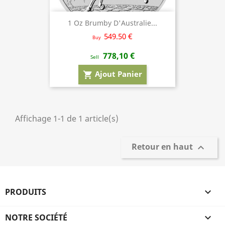
1 Oz Brumby D'Australie...
549.50 €
Buy
778,10 €
Sell
Ajout Panier
shopping_cart
Affichage 1-1 de 1 article(s)
Retour en haut

PRODUITS

NOTRE SOCIÉTÉ
