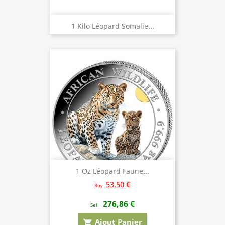
1 Kilo Léopard Somalie...
1 Oz Léopard Faune...
53.50 €
Buy
276,86 €
Sell
Ajout Panier
shopping_cart