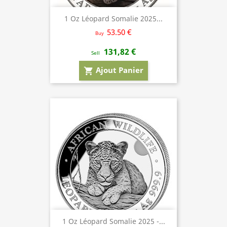
1 Oz Léopard Somalie 2025...
53.50 €
Buy
131,82 €
Sell
Ajout Panier
shopping_cart
1 Oz Léopard Somalie 2025 -...