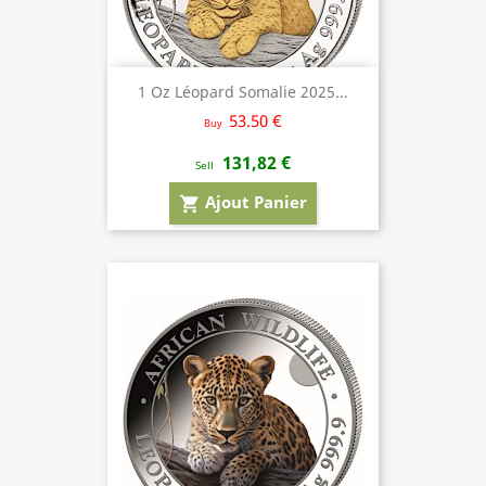
1 Oz Léopard Somalie 2025...
53.50 €
Buy
131,82 €
Sell
Ajout Panier
shopping_cart