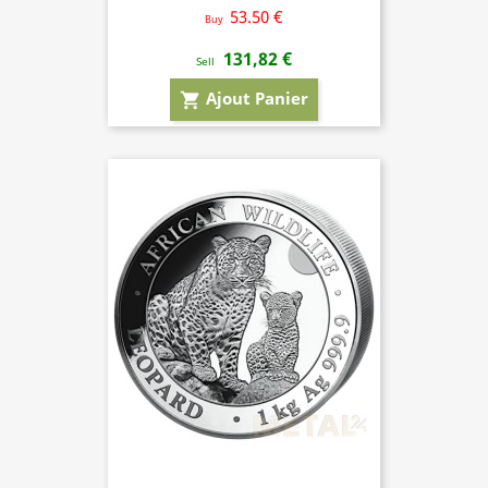
53.50 €
Buy
131,82 €
Sell
Ajout Panier
shopping_cart