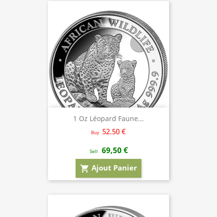
1 Oz Léopard Faune...
52.50 €
Buy
69,50 €
Sell
Ajout Panier
shopping_cart