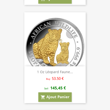
1 Oz Léopard Faune...
53.50 €
Buy
145,45 €
Sell
Ajout Panier
shopping_cart