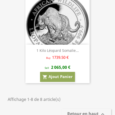
1 Kilo Léopard Somalie...
1739.50 €
Buy
2 065,00 €
Sell
Ajout Panier
shopping_cart
Affichage 1-8 de 8 article(s)
Retour en haut
