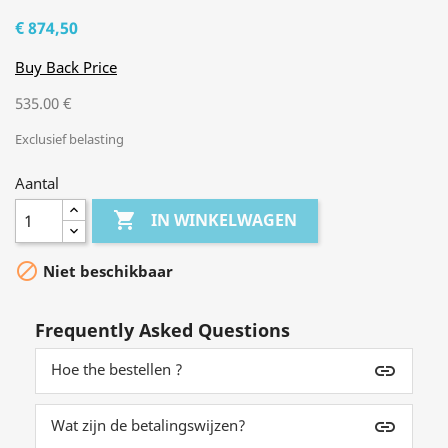
€ 874,50
Buy Back Price
535.00 €
Exclusief belasting
Aantal

IN WINKELWAGEN

Niet beschikbaar
Frequently Asked Questions
Hoe the bestellen ?
insert_link
Wat zijn de betalingswijzen?
insert_link