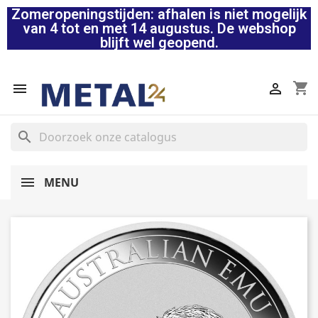
Zomeropeningstijden: afhalen is niet mogelijk
van 4 tot en met 14 augustus. De webshop
blijft wel geopend.
shopping_cart


search
MENU