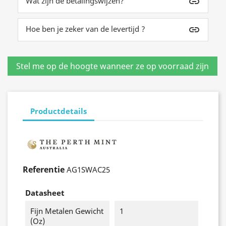
Wat zijn de betalingswijzen?
insert_link
Hoe ben je zeker van de levertijd ?
insert_link
Productdetails
Referentie
AG1SWAC25
Datasheet
Fijn Metalen Gewicht
1
(oz)