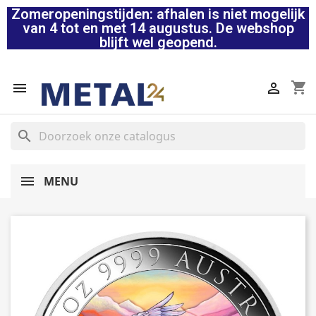
Zomeropeningstijden: afhalen is niet mogelijk
van 4 tot en met 14 augustus. De webshop
blijft wel geopend.
shopping_cart


search
MENU