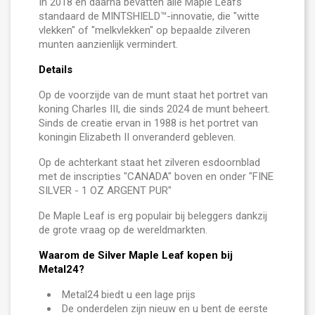
In 2018 en daarna bevatten alle Maple Leafs
standaard de MINTSHIELD™-innovatie, die "witte
vlekken" of "melkvlekken" op bepaalde zilveren
munten aanzienlijk vermindert.
Details
Op de voorzijde van de munt staat het portret van
koning Charles III, die sinds 2024 de munt beheert.
Sinds de creatie ervan in 1988 is het portret van
koningin Elizabeth II onveranderd gebleven.
Op de achterkant staat het zilveren esdoornblad
met de inscripties "CANADA" boven en onder "FINE
SILVER - 1 OZ ARGENT PUR"
De Maple Leaf is erg populair bij beleggers dankzij
de grote vraag op de wereldmarkten.
Waarom de Silver Maple Leaf kopen bij
Metal24?
Metal24 biedt u een lage prijs
De onderdelen zijn nieuw en u bent de eerste