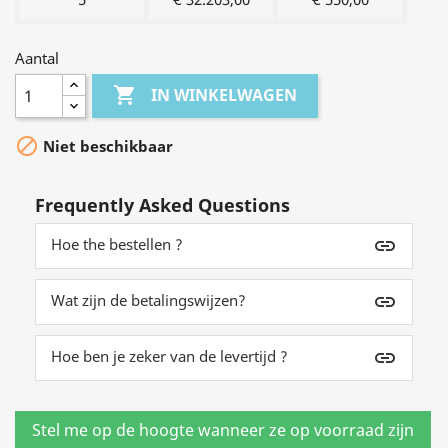
Aantal

IN WINKELWAGEN

Niet beschikbaar
Frequently Asked Questions
Hoe the bestellen ?
insert_link
Wat zijn de betalingswijzen?
insert_link
Hoe ben je zeker van de levertijd ?
insert_link