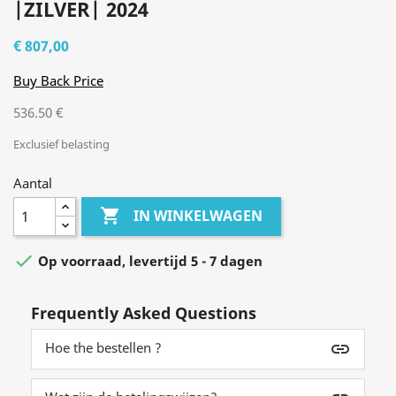
|ZILVER| 2024
€ 807,00
Buy Back Price
536.50 €
Exclusief belasting
Aantal

IN WINKELWAGEN

Op voorraad, levertijd 5 - 7 dagen
Frequently Asked Questions
Hoe the bestellen ?
insert_link