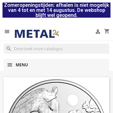
Zomeropeningstijden: afhalen is niet mogelijk
van 4 tot en met 14 augustus. De webshop
blijft wel geopend.
shopping_cart


search
MENU