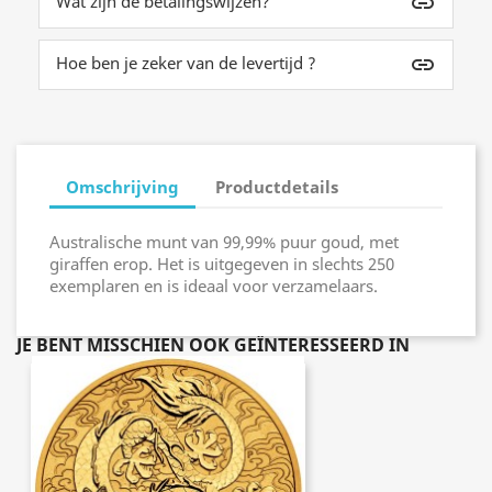
Wat zijn de betalingswijzen?
insert_link
Hoe ben je zeker van de levertijd ?
insert_link
Omschrijving
Productdetails
Australische munt van 99,99% puur goud, met
giraffen erop. Het is uitgegeven in slechts 250
exemplaren en is ideaal voor verzamelaars.
JE BENT MISSCHIEN OOK GEÏNTERESSEERD IN