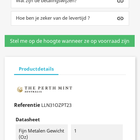
Wat zijn de betalingswijzen?
insert_link
Hoe ben je zeker van de levertijd ?
insert_link
Productdetails
Referentie
LLN31OZPT23
Datasheet
Fijn Metalen Gewicht
1
(oz)