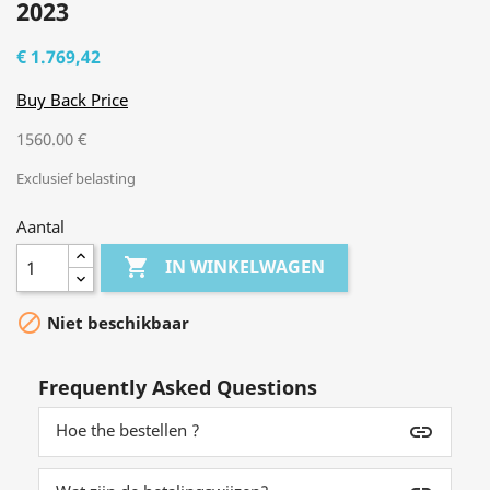
2023
€ 1.769,42
Buy Back Price
1560.00 €
Exclusief belasting
Aantal

IN WINKELWAGEN

Niet beschikbaar
Frequently Asked Questions
Hoe the bestellen ?
insert_link