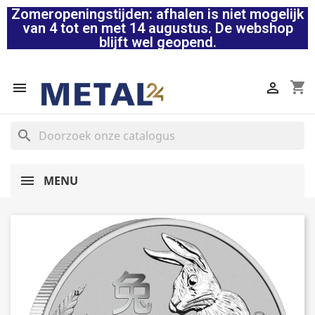
Zomeropeningstijden: afhalen is niet mogelijk
van 4 tot en met 14 augustus. De webshop
blijft wel geopend.
shopping_cart


search
MENU