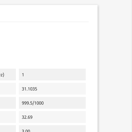
z)
1
31.1035
999.5/1000
32.69
3.00