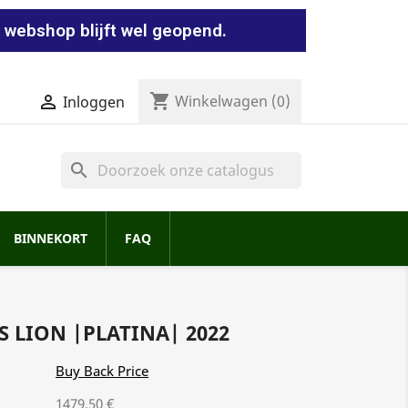
 webshop blijft wel geopend.
shopping_cart


Winkelwagen
(0)
Inloggen
search
BINNEKORT
FAQ
S LION |PLATINA| 2022
Buy Back Price
1479.50 €