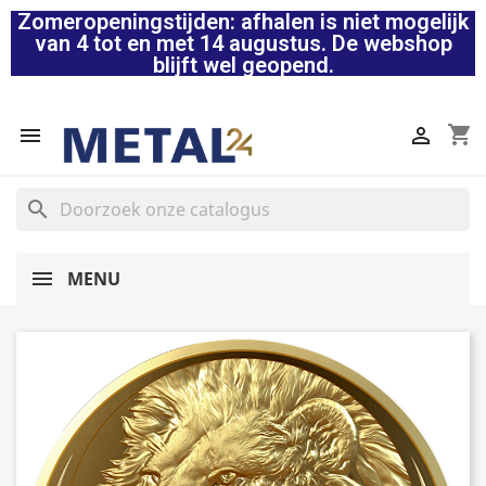
Zomeropeningstijden: afhalen is niet mogelijk
van 4 tot en met 14 augustus. De webshop
blijft wel geopend.
shopping_cart


search
MENU