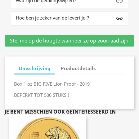
Wat zijn de betalingswijzen?
insert_link
Hoe ben je zeker van de levertijd ?
insert_link
Omschrijving
Productdetails
Box 1 oz BIG FIVE Lion Proof - 2019
BEPERKT TOT 500 STUKS !
JE BENT MISSCHIEN OOK GEÏNTERESSEERD IN