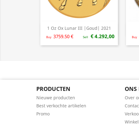
1 Oz Ox Lunar III |Goud| 2021
Snel bekijken

€ 4.292,00
3759.50 €
Buy
Sell
Buy
PRODUCTEN
ONS 
Nieuwe producten
Over o
Best verkochte artikelen
Contac
Promo
Verko
Winkel