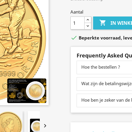
Aantal

IN WIN

Beperkte voorraad, lever
Frequently Asked Qu
Hoe the bestellen ?
Wat zijn de betalingswij
Hoe ben je zeker van de l
