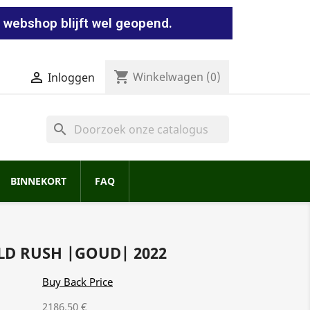
 webshop blijft wel geopend.
shopping_cart


Winkelwagen
(0)
Inloggen
search
BINNEKORT
FAQ
LD RUSH |GOUD| 2022
Buy Back Price
2186.50 €