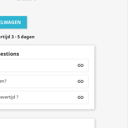
KELWAGEN
tijd 3 - 5 dagen
estions
insert_link
zen?
insert_link
evertijd ?
insert_link