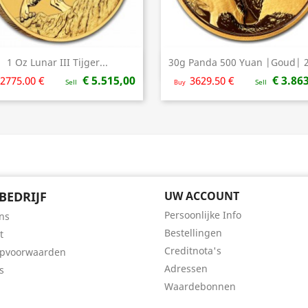
1 Oz Lunar III Tijger...
30g Panda 500 Yuan |Goud| 
Snel bekijken
Snel bekijken


€ 5.515,00
€ 3.86
2775.00 €
3629.50 €
Sell
Buy
Sell
BEDRIJF
UW ACCOUNT
Persoonlijke Info
ns
Bestellingen
t
Creditnota's
opvoorwaarden
Adressen
s
Waardebonnen