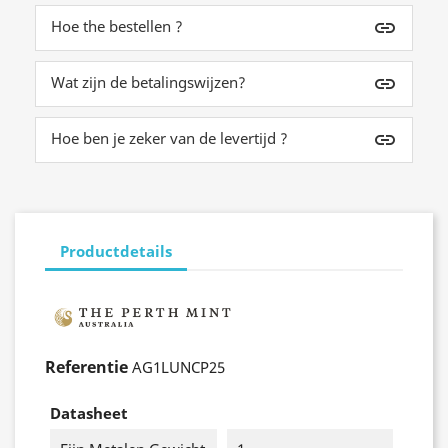
Hoe the bestellen ?
insert_link
Wat zijn de betalingswijzen?
insert_link
Hoe ben je zeker van de levertijd ?
insert_link
Productdetails
Referentie
AG1LUNCP25
Datasheet