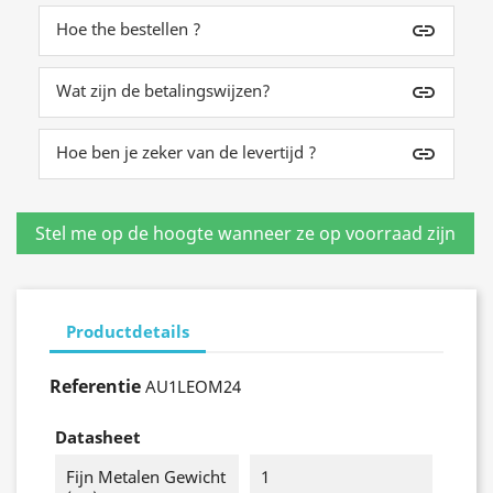
Hoe the bestellen ?
insert_link
Wat zijn de betalingswijzen?
insert_link
Hoe ben je zeker van de levertijd ?
insert_link
Productdetails
Referentie
AU1LEOM24
Datasheet
Fijn Metalen Gewicht
1