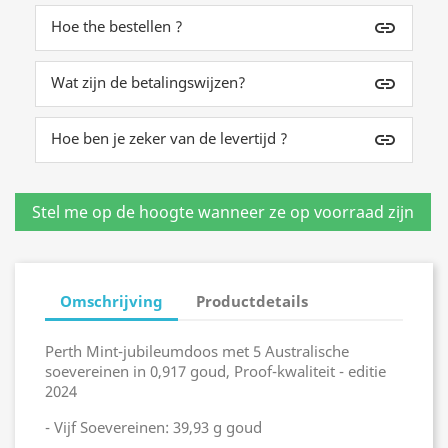
Hoe the bestellen ?
insert_link
Wat zijn de betalingswijzen?
insert_link
Hoe ben je zeker van de levertijd ?
insert_link
Omschrijving
Productdetails
Perth Mint-jubileumdoos met 5 Australische
soevereinen in 0,917 goud, Proof-kwaliteit - editie
2024
- Vijf Soevereinen: 39,93 g goud