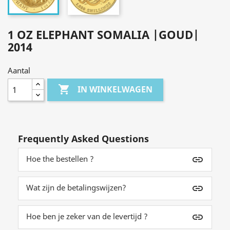
1 OZ ELEPHANT SOMALIA |GOUD|
2014
Aantal

IN WINKELWAGEN
Frequently Asked Questions
Hoe the bestellen ?
insert_link
Wat zijn de betalingswijzen?
insert_link
Hoe ben je zeker van de levertijd ?
insert_link