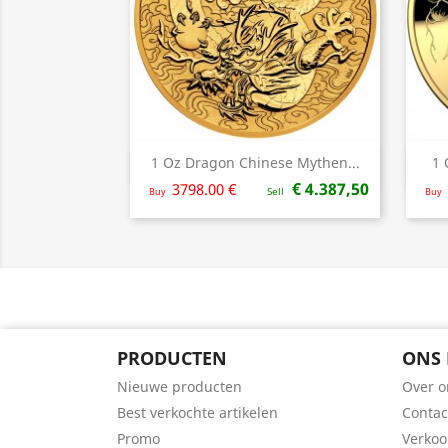
1 Oz Dragon Chinese Mythen...
1 
Snel bekijken

€ 4.387,50
3798.00 €
Buy
Sell
Buy
PRODUCTEN
ONS 
Nieuwe producten
Over o
Best verkochte artikelen
Contac
Promo
Verko