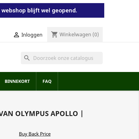
 webshop blijft wel geopend.
shopping_cart


Winkelwagen
(0)
Inloggen
search
BINNEKORT
FAQ
 VAN OLYMPUS APOLLO |
Buy Back Price