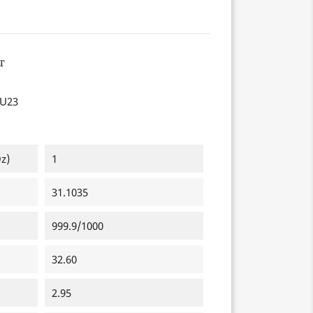
U23
z)
1
31.1035
999.9/1000
32.60
2.95