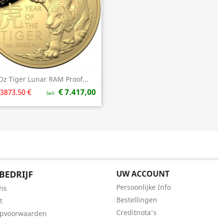
Oz Tiger Lunar RAM Proof...
Snel bekijken

€ 7.417,00
3873.50 €
Sell
BEDRIJF
UW ACCOUNT
Persoonlijke Info
ns
Bestellingen
t
Creditnota's
opvoorwaarden