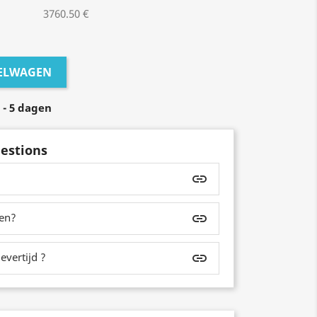
3760.50 €
KELWAGEN
 - 5 dagen
estions
insert_link
zen?
insert_link
evertijd ?
insert_link