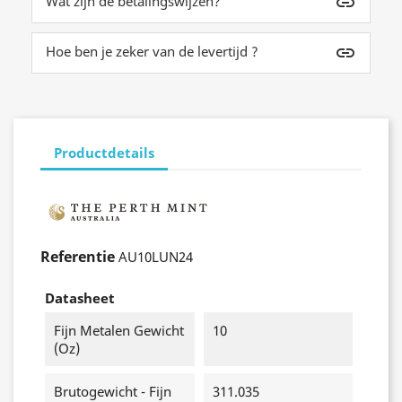
Wat zijn de betalingswijzen?
insert_link
Hoe ben je zeker van de levertijd ?
insert_link
Productdetails
Referentie
AU10LUN24
Datasheet
Fijn Metalen Gewicht
10
(oz)
Brutogewicht - Fijn
311.035