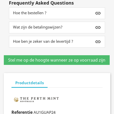
Frequently Asked Questions
Hoe the bestellen ?
insert_link
Wat zijn de betalingswijzen?
insert_link
Hoe ben je zeker van de levertijd ?
insert_link
Productdetails
Referentie
AU1GUAP24