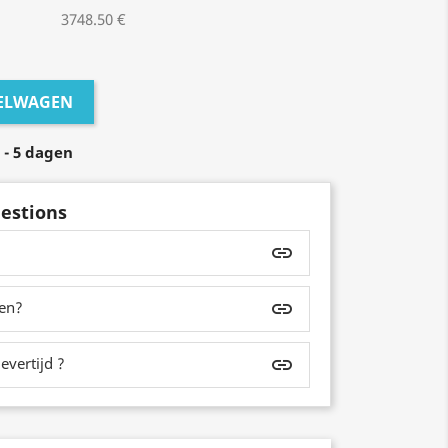
3748.50 €
KELWAGEN
 - 5 dagen
estions
insert_link
zen?
insert_link
evertijd ?
insert_link