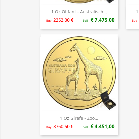
1 Oz Olifant - Australisch...
1
Snel bekijken

€ 7.475,00
2252.00 €
Buy
Sell
Buy
1 Oz Girafe - Zoo...
Snel bekijken

€ 4.451,00
3760.50 €
Buy
Sell