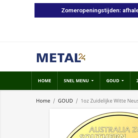
Zomeropeningstijden: afhale
HOME
SNEL MENU
GOUD
Home
GOUD
1oz Zuidelijke Witte Ne