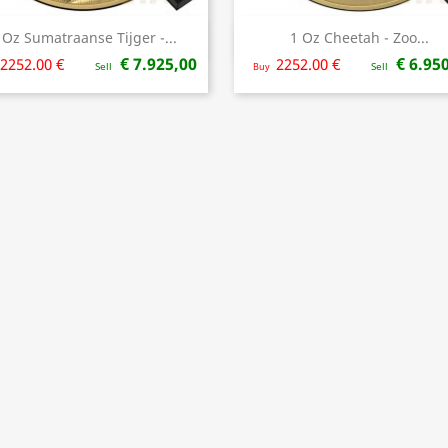
 Oz Sumatraanse Tijger -...
1 Oz Cheetah - Zoo...
Snel bekijken
Snel bekijken


€ 7.925,00
€ 6.95
2252.00 €
2252.00 €
Sell
Buy
Sell