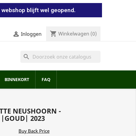
 webshop blijft wel geopend.
shopping_cart


Winkelwagen
(0)
Inloggen
search
BINNEKORT
FAQ
ITTE NEUSHOORN -
 |GOUD| 2023
Buy Back Price