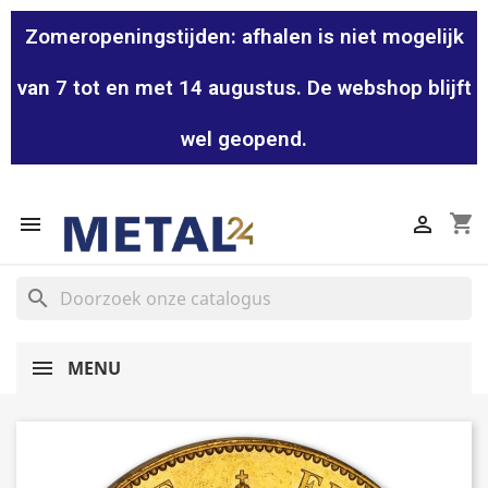
Zomeropeningstijden: afhalen is niet mogelijk
van 7 tot en met 14 augustus. De webshop blijft
wel geopend.
shopping_cart


search
MENU