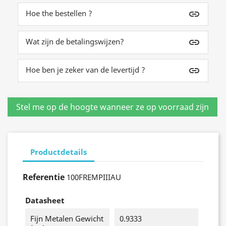
Hoe the bestellen ?
insert_link
Wat zijn de betalingswijzen?
insert_link
Hoe ben je zeker van de levertijd ?
insert_link
Productdetails
Referentie
100FREMPIIIAU
Datasheet
Fijn Metalen Gewicht
0.9333