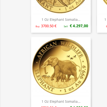
1 Oz Elephant Somalia...
1
Snel bekijken

€ 4.297,00
3700.50 €
Buy
Sell
1 Oz Elephant Somalia...
Snel bekijken
