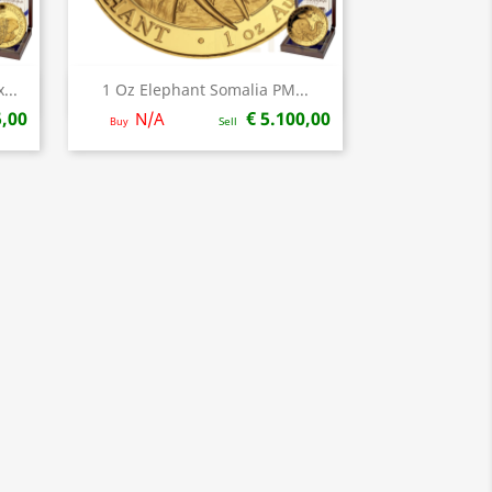
...
1 Oz Elephant Somalia PM...
Snel bekijken

5,00
€ 5.100,00
N/A
Buy
Sell