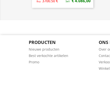
€ 4.086,00
3700.50 €
Buy
Sell
PRODUCTEN
ONS 
Nieuwe producten
Over o
Best verkochte artikelen
Contac
Promo
Verko
Winkel