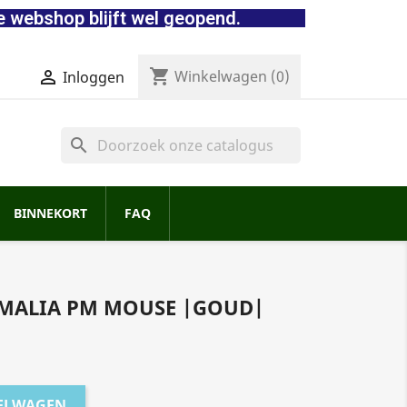
e webshop blijft wel geopend.
shopping_cart


Winkelwagen
(0)
Inloggen
search
BINNEKORT
FAQ
OMALIA PM MOUSE |GOUD|
KELWAGEN