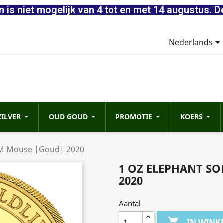
 is niet mogelijk van 4 tot en met 14 augustus. D
Nederlands
ZILVER
OUD GOUD
PROMOTIE
KOERS
PM Mouse |Goud| 2020
1 OZ ELEPHANT S
2020
Aantal

IN WIN