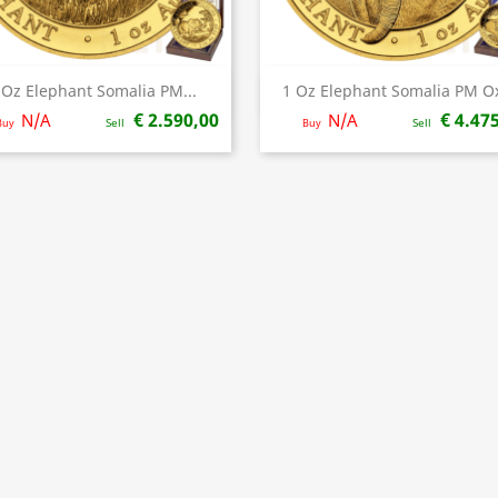
 Oz Elephant Somalia PM...
1 Oz Elephant Somalia PM Ox
Snel bekijken
Snel bekijken


€ 2.590,00
€ 4.47
N/A
N/A
Buy
Sell
Buy
Sell