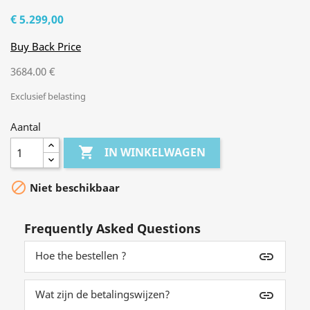
€ 5.299,00
Buy Back Price
3684.00 €
Exclusief belasting
Aantal

IN WINKELWAGEN

Niet beschikbaar
Frequently Asked Questions
Hoe the bestellen ?
insert_link
Wat zijn de betalingswijzen?
insert_link