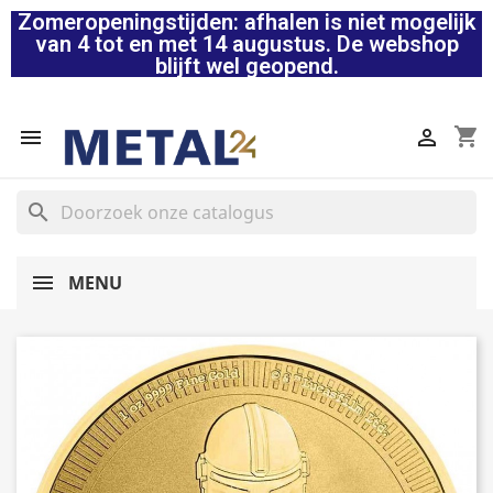
Zomeropeningstijden: afhalen is niet mogelijk
van 4 tot en met 14 augustus. De webshop
blijft wel geopend.
shopping_cart


search
MENU