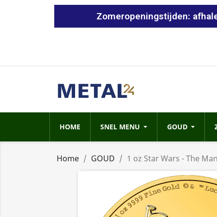
Zomeropeningstijden: afhale
HOME
SNEL MENU
GOUD
Home
GOUD
1 oz Star Wars - The Ma