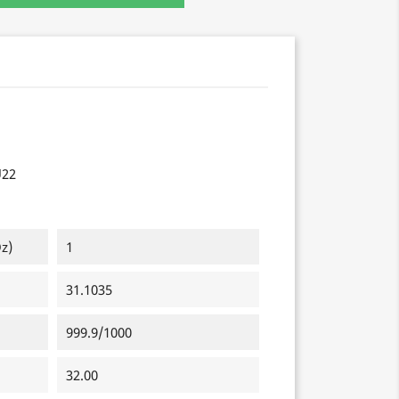
22
z)
1
31.1035
999.9/1000
32.00