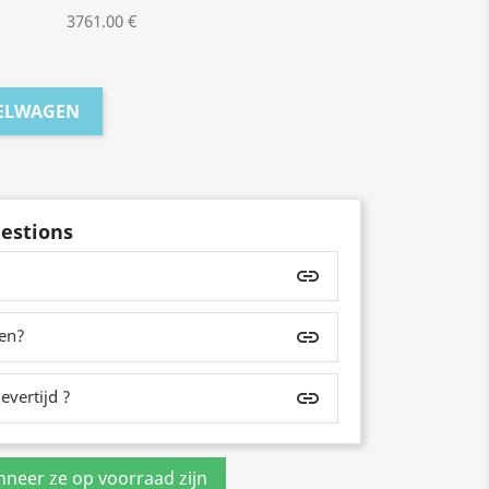
3761.00 €
KELWAGEN
estions
insert_link
zen?
insert_link
evertijd ?
insert_link