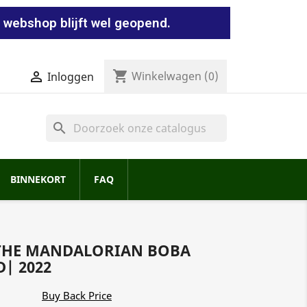
 webshop blijft wel geopend.
shopping_cart


Winkelwagen
(0)
Inloggen
search
BINNEKORT
FAQ
- THE MANDALORIAN BOBA
| 2022
Buy Back Price