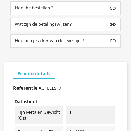
Hoe the bestellen ?
insert_link
Wat zijn de betalingswijzen?
insert_link
Hoe ben je zeker van de levertijd ?
insert_link
Productdetails
Referentie
AU1ELES17
Datasheet
Fijn Metalen Gewicht
1
(oz)