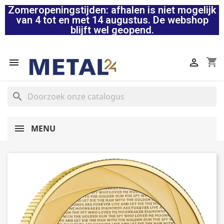
Zomeropeningstijden: afhalen is niet mogelijk
van 4 tot en met 14 augustus. De webshop
blijft wel geopend.
shopping_cart


search
MENU