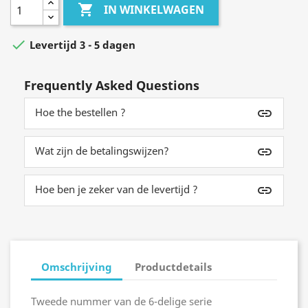

IN WINKELWAGEN

Levertijd 3 - 5 dagen
Frequently Asked Questions
Hoe the bestellen ?
insert_link
Wat zijn de betalingswijzen?
insert_link
Hoe ben je zeker van de levertijd ?
insert_link
Omschrijving
Productdetails
Tweede nummer van de 6-delige serie