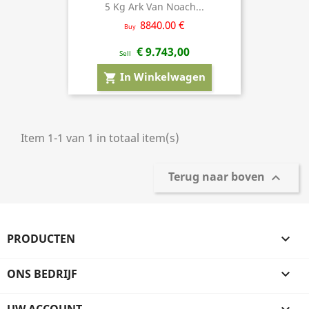
5 Kg Ark Van Noach...
8840.00 €
Buy
€ 9.743,00
Sell
In Winkelwagen
shopping_cart
Item 1-1 van 1 in totaal item(s)
Terug naar boven

PRODUCTEN

ONS BEDRIJF
