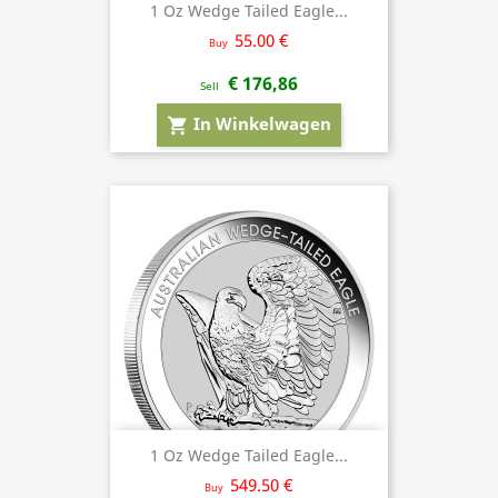
1 Oz Wedge Tailed Eagle...
55.00 €
Buy
€ 176,86
Sell
In Winkelwagen
shopping_cart
1 Oz Wedge Tailed Eagle...
549.50 €
Buy