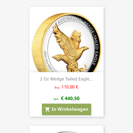
2 Oz Wedge Tailed Eagle...
110.00 €
Buy
€ 440,50
Sell
In Winkelwagen
shopping_cart