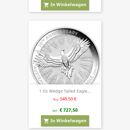
In Winkelwagen
shopping_cart
1 Oz Wedge Tailed Eagle...
549.50 €
Buy
€ 727,50
Sell
In Winkelwagen
shopping_cart