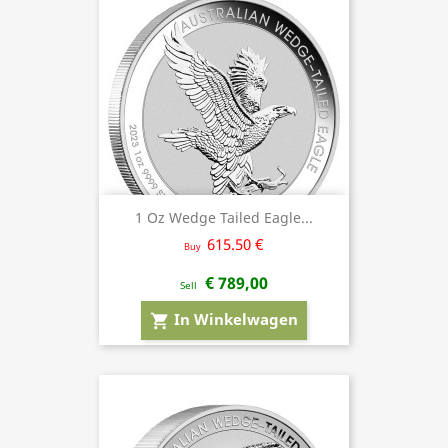
1 Oz Wedge Tailed Eagle...
615.50 €
Buy
€ 789,00
Sell
In Winkelwagen
shopping_cart