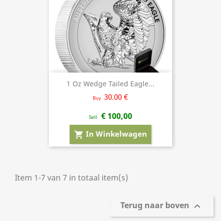
1 Oz Wedge Tailed Eagle...
30.00 €
Buy
€ 100,00
Sell
In Winkelwagen
shopping_cart
Item 1-7 van 7 in totaal item(s)
Terug naar boven
