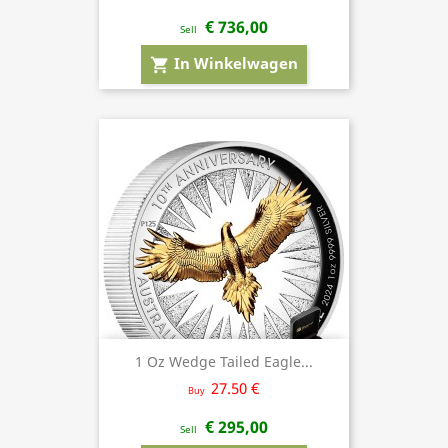
€ 736,00
Sell
In Winkelwagen
shopping_cart
1 Oz Wedge Tailed Eagle...
27.50 €
Buy
€ 295,00
Sell