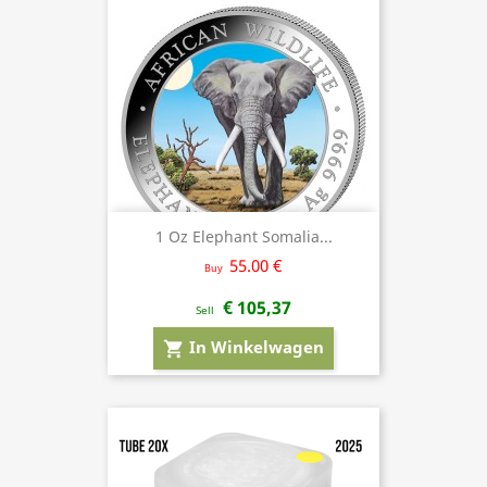
1 Oz Elephant Somalia...
55.00 €
Buy
€ 105,37
Sell
In Winkelwagen
shopping_cart