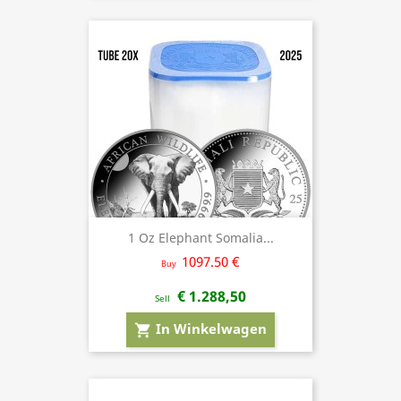
1 Oz Elephant Somalia...
1097.50 €
Buy
€ 1.288,50
Sell
In Winkelwagen
shopping_cart