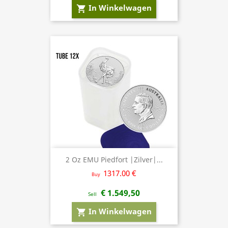
In Winkelwagen
shopping_cart
2 Oz EMU Piedfort |Zilver|...
1317.00 €
Buy
€ 1.549,50
Sell
In Winkelwagen
shopping_cart