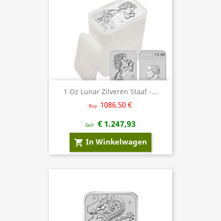
1 Oz Lunar Zilveren Staaf -...
1086.50 €
Buy
€ 1.247,93
Sell
In Winkelwagen
shopping_cart