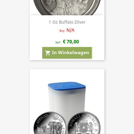
1 Oz Buffalo Zilver
N/A
Buy
€ 70,00
Sell
In Winkelwagen
shopping_cart