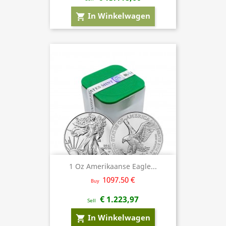
In Winkelwagen
shopping_cart
1 Oz Amerikaanse Eagle...
1097.50 €
Buy
€ 1.223,97
Sell
In Winkelwagen
shopping_cart