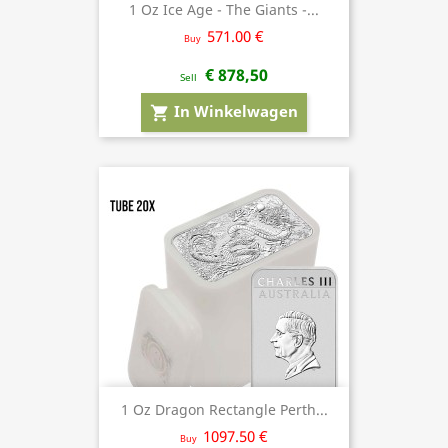
1 Oz Ice Age - The Giants -...
571.00 €
Buy
€ 878,50
Sell
In Winkelwagen
shopping_cart
1 Oz Dragon Rectangle Perth...
1097.50 €
Buy