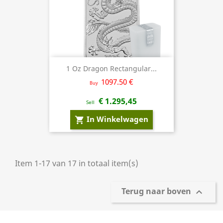
1 Oz Dragon Rectangular...
1097.50 €
Buy
€ 1.295,45
Sell
In Winkelwagen
shopping_cart
Item 1-17 van 17 in totaal item(s)
Terug naar boven
