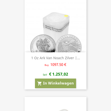
1 Oz Ark Van Noach Zilver |...
1097.50 €
Buy
€ 1.257,02
Sell
In Winkelwagen
shopping_cart