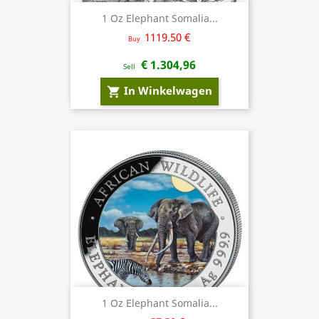
1 Oz Elephant Somalia...
1119.50 €
Buy
€ 1.304,96
Sell
In Winkelwagen
shopping_cart
1 Oz Elephant Somalia...