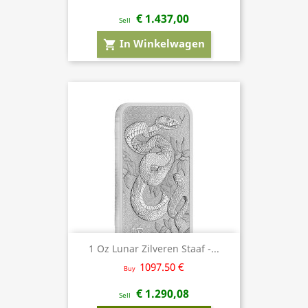
€ 1.437,00
Sell
In Winkelwagen
shopping_cart
1 Oz Lunar Zilveren Staaf -...
1097.50 €
Buy
€ 1.290,08
Sell