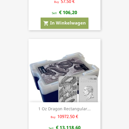
57.50 €
Buy
€ 106,20
Sell
In Winkelwagen
shopping_cart
1 Oz Dragon Rectangular...
10972.50 €
Buy
€ 13.118,60
Sell