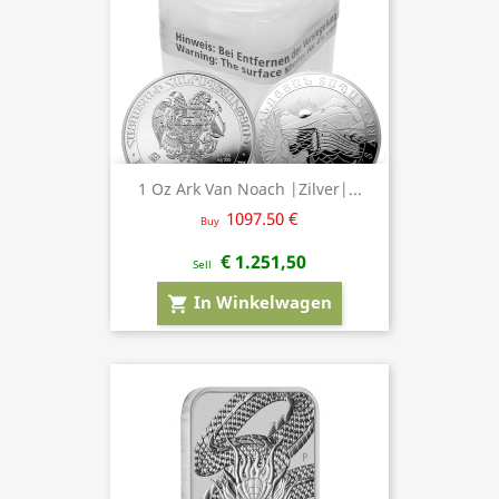
1 Oz Ark Van Noach |Zilver|...
1097.50 €
Buy
€ 1.251,50
Sell
In Winkelwagen
shopping_cart