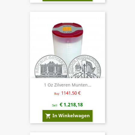
1 Oz Zilveren Munten...
1141.50 €
Buy
€ 1.218,18
Sell
In Winkelwagen
shopping_cart