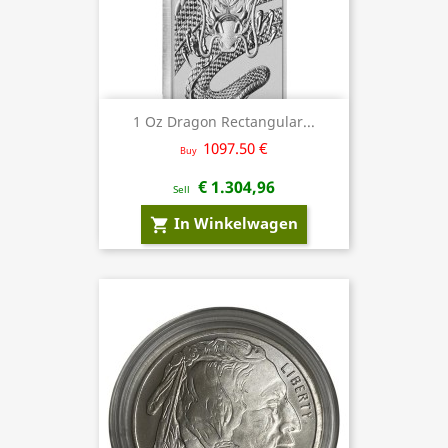
1 Oz Dragon Rectangular...
1097.50 €
Buy
€ 1.304,96
Sell
In Winkelwagen
shopping_cart