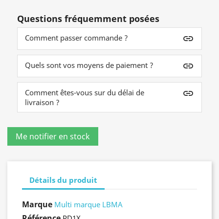
Questions fréquemment posées
Comment passer commande ?
insert_link
Quels sont vos moyens de paiement ?
insert_link
Comment êtes-vous sur du délai de
insert_link
livraison ?
Détails du produit
Marque
Multi marque LBMA
Référence
PD1X