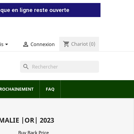
ique en ligne reste ouverte
shopping_cart


Chariot
(0)
is
Connexion
search
ROCHAINEMENT
FAQ
MALIE |OR| 2023
Buy Back Price