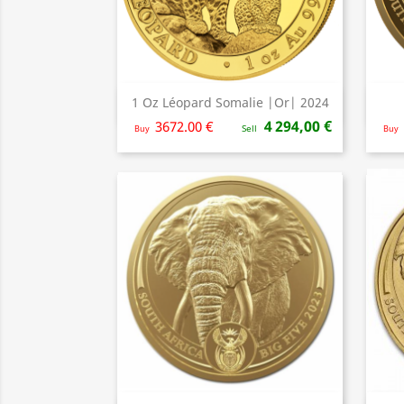
1 Oz Léopard Somalie |Or| 2024
Aperçu rapide

4 294,00 €
3672.00 €
Buy
Sell
Buy