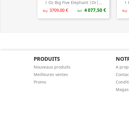
1 Oz Big Five Elephant |Or|...
1 
Aperçu rapide

4 077,50 €
3709.00 €
Buy
Sell
Buy
PRODUITS
NOTR
Nouveaux produits
A prop
Meilleures ventes
Contac
Promo
Condit
Magas