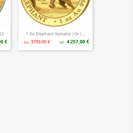
22
1 Oz Elephant Somalie |Or|...
Aperçu rapide

00 €
4 257,00 €
3709.00 €
Buy
Sell