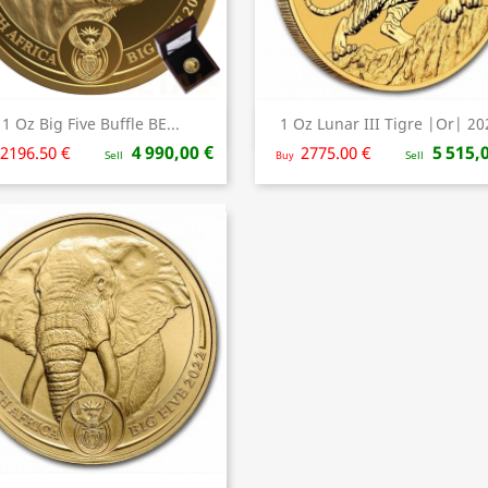
1 Oz Big Five Buffle BE...
1 Oz Lunar III Tigre |Or| 20
Aperçu rapide
Aperçu rapide


4 990,00 €
5 515,
2196.50 €
2775.00 €
Sell
Buy
Sell