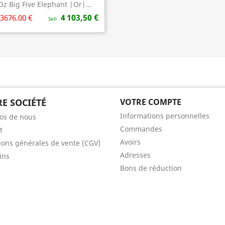
Oz Big Five Elephant |Or|...
Aperçu rapide

4 103,50 €
3676.00 €
Sell
E SOCIÉTÉ
VOTRE COMPTE
Informations personnelles
os de nous
Commandes
t
Avoirs
ions générales de vente (CGV)
Adresses
ins
Bons de réduction