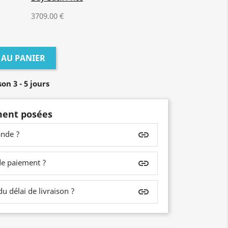
3709.00 €
 AU PANIER
on 3 - 5 jours
ent posées
nde ?
insert_link
de paiement ?
insert_link
 délai de livraison ?
insert_link