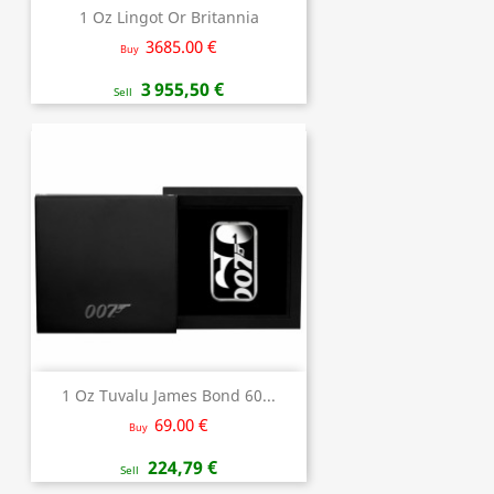
1 Oz Lingot Or Britannia
3685.00 €
Buy
3 955,50 €
Sell
1 Oz Tuvalu James Bond 60...
69.00 €
Buy
224,79 €
Sell