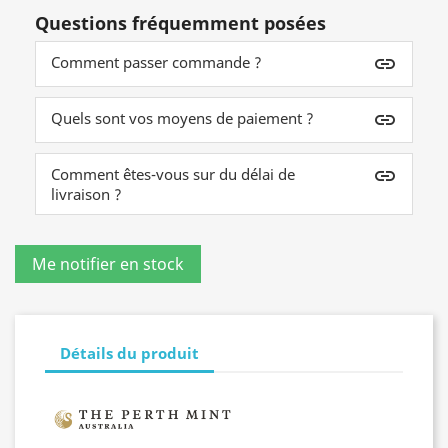
Questions fréquemment posées
Comment passer commande ?
insert_link
Quels sont vos moyens de paiement ?
insert_link
Comment êtes-vous sur du délai de
insert_link
livraison ?
Détails du produit