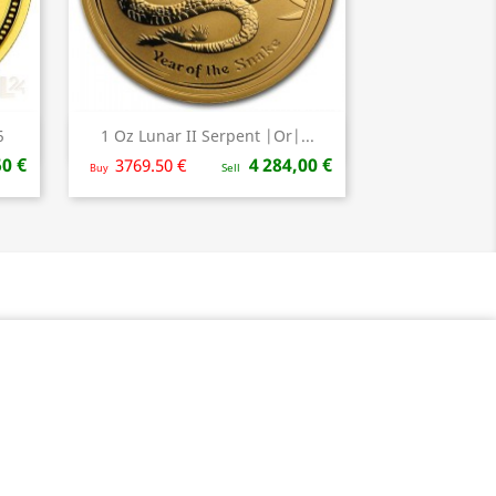
5
1 Oz Lunar II Serpent |Or|...
Aperçu rapide

50 €
4 284,00 €
3769.50 €
Buy
Sell