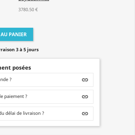
3780.50 €
 AU PANIER
raison 3 à 5 jours
ent posées
nde ?
insert_link
de paiement ?
insert_link
 délai de livraison ?
insert_link