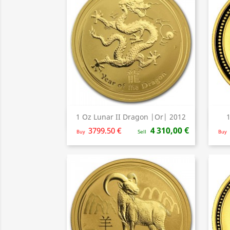
1 Oz Lunar II Dragon |Or| 2012
1
Aperçu rapide

4 310,00 €
3799.50 €
Buy
Sell
Buy