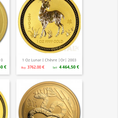
10
1 Oz Lunar I Chèvre |Or| 2003
Aperçu rapide

50 €
4 464,50 €
3762.00 €
Buy
Sell