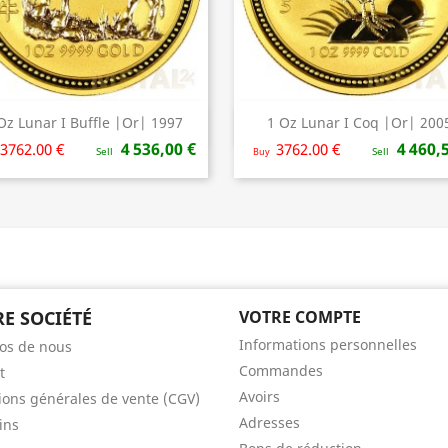
Oz Lunar I Buffle |Or| 1997
1 Oz Lunar I Coq |Or| 200
Aperçu rapide
Aperçu rapide


4 536,00 €
4 460,
3762.00 €
3762.00 €
Sell
Buy
Sell
E SOCIÉTÉ
VOTRE COMPTE
Informations personnelles
os de nous
Commandes
t
Avoirs
ions générales de vente (CGV)
Adresses
ins