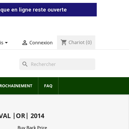
ique en ligne reste ouverte
shopping_cart


Chariot
(0)
is
Connexion
search
ROCHAINEMENT
FAQ
VAL |OR| 2014
Buy Back Price