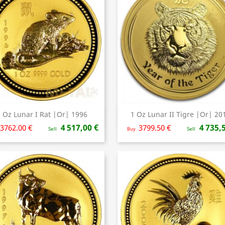
 Oz Lunar I Rat |Or| 1996
1 Oz Lunar II Tigre |Or| 20
Aperçu rapide
Aperçu rapide


4 517,00 €
4 735,
3762.00 €
3799.50 €
Sell
Buy
Sell