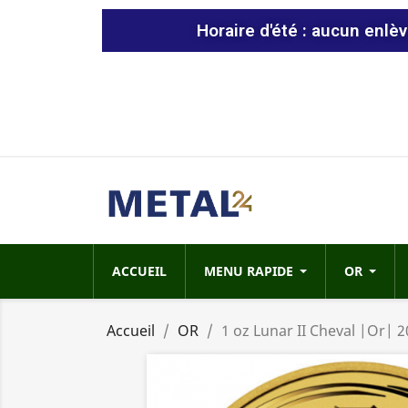
Horaire d'été : aucun enlè
ACCUEIL
MENU RAPIDE
OR
Accueil
OR
1 oz Lunar II Cheval |Or| 