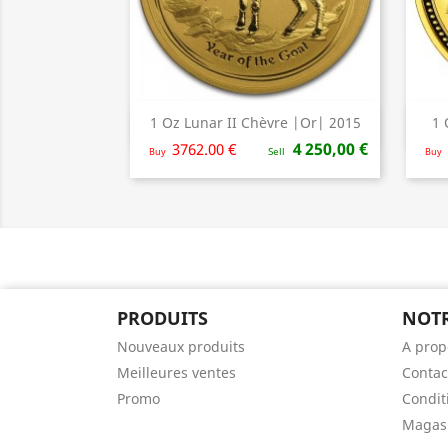
1 Oz Lunar II Chèvre |Or| 2015
1 
Aperçu rapide

4 250,00 €
3762.00 €
Buy
Sell
Buy
PRODUITS
NOTR
Nouveaux produits
A prop
Meilleures ventes
Contac
Promo
Condit
Magas