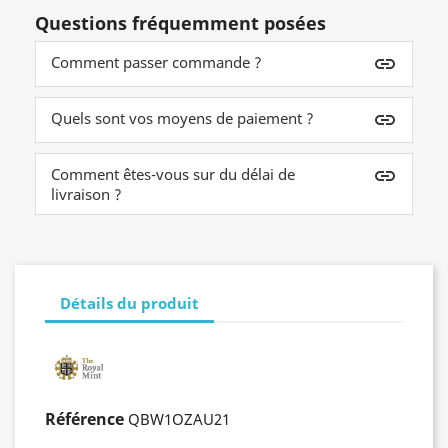
Questions fréquemment posées
Comment passer commande ?
insert_link
Quels sont vos moyens de paiement ?
insert_link
Comment êtes-vous sur du délai de
insert_link
livraison ?
Détails du produit
Référence
QBW1OZAU21